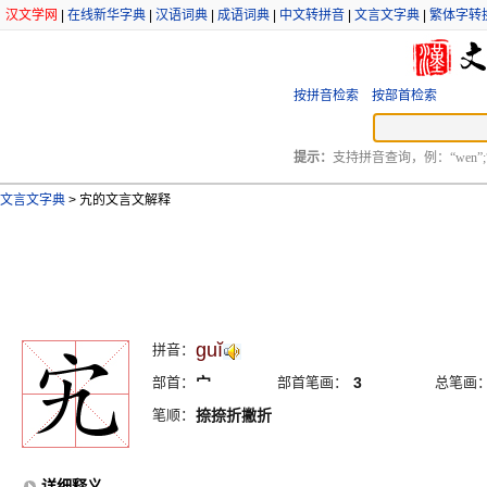
汉文学网
|
在线新华字典
|
汉语词典
|
成语词典
|
中文转拼音
|
文言文字典
|
繁体字转
按拼音检索
按部首检索
提示：
支持拼音查询，例：“wen”;
文言文字典
>
宄的文言文解释
guĭ
拼音：
部首：
宀
部首笔画：
3
总笔画
笔顺：
捺捺折撇折
详细释义