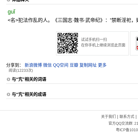
guǐ
<名>犯法作乱的人。《三国志·魏书·武帝纪》：“禁断淫祀，
试试手机扫一扫
在你手机上继续浏览此页面
分享到：
新浪微博
微信
QQ空间
豆瓣
复制网址
更多
阅读(12233次)
与“宄”相关的词语
与“宄”相关的成语
|
|
关于我们
联系方式
官方QQ交流群:
2
粤ICP备1010