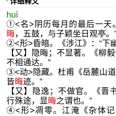
详细释义
huì
①<名>阴历每月的最后一天
晦
，五鼓，与子颖坐日观亭。
②<形>昏暗。《涉江》：“下
【又】隐晦；不显著。《柳毅
不相通达。”
③<动>隐藏。杜甫《岳麓山道
皆
晦
迹。”
【又】隐逸；不做官。《晋书
行殊途，显
晦
之谓也。”
④<形>凋零。江淹《杂体记