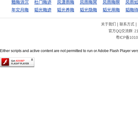
黯晦消沉
杜门晦迹
风潇雨晦
风雨晦冥
风雨晦暝
风雨
年灾月晦
韬光晦迹
韬光养晦
韬光隐晦
韬光用晦
韬晦
|
|
关于我们
联系方式
官方QQ交流群:
2
粤ICP备1010
Either scripts and active content are not permitted to run or Adobe Flash Player versi