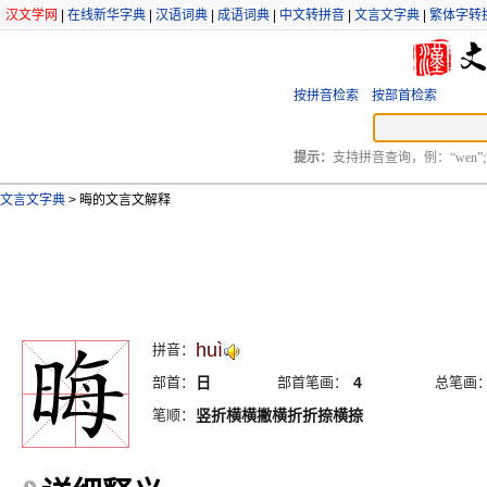
汉文学网
|
在线新华字典
|
汉语词典
|
成语词典
|
中文转拼音
|
文言文字典
|
繁体字转
按拼音检索
按部首检索
提示：
支持拼音查询，例：“wen”;
文言文字典
>
晦的文言文解释
huì
拼音：
部首：
日
部首笔画：
4
总笔画
笔顺：
竖折横横撇横折折捺横捺