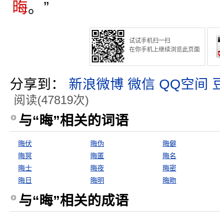
晦
。”
试试手机扫一扫
在你手机上继续浏览此页面
分享到：
新浪微博
微信
QQ空间
阅读(47819次)
与“晦”相关的词语
晦伏
晦伪
晦僻
晦冥
晦匿
晦名
晦士
晦夜
晦密
晦日
晦明
晦昒
与“晦”相关的成语