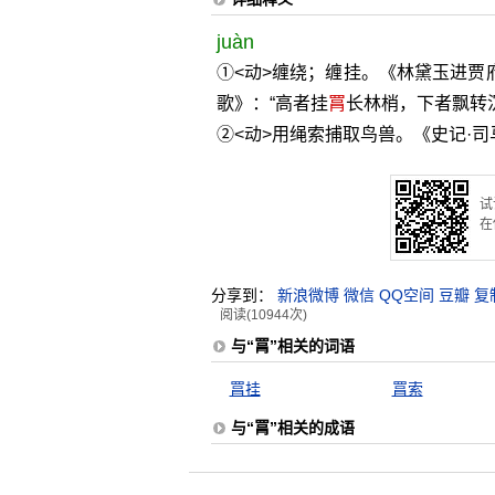
juàn
①<动>缠绕；缠挂。《林黛玉进贾
歌》：“高者挂
罥
长林梢，下者飘转
②<动>用绳索捕取鸟兽。《史记·司
试
在
分享到：
新浪微博
微信
QQ空间
豆瓣
复
阅读(10944次)
与“罥”相关的词语
罥挂
罥索
与“罥”相关的成语