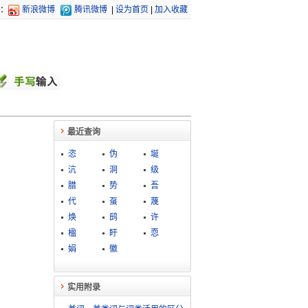
：
新浪微博
腾讯微博
|
设为首页
|
加入收藏
最近查询
恣
伪
埏
沆
洞
级
腊
势
吾
代
虿
蔑
焕
鸱
许
楹
盱
恧
娟
徽
实用附录