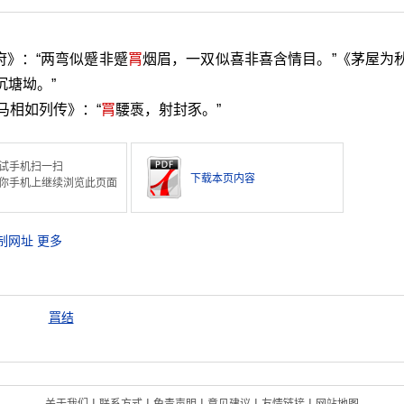
府》：“两弯似蹙非蹙
罥
烟眉，一双似喜非喜含情目。”《茅屋为
沉塘坳。”
马相如列传》：“
罥
騕褭，射封豕。”
试手机扫一扫
下载本页内容
你手机上继续浏览此页面
制网址
更多
罥结
|
|
|
|
|