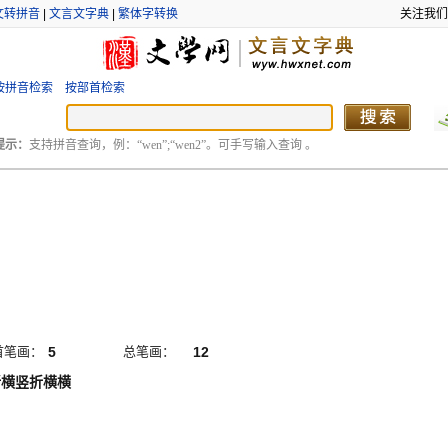
文转拼音
|
文言文字典
|
繁体字转换
关注我们
按拼音检索
按部首检索
提示：
支持拼音查询，例：“wen”;“wen2”。可手写输入查询 。
首笔画：
5
总笔画：
12
折横竖折横横