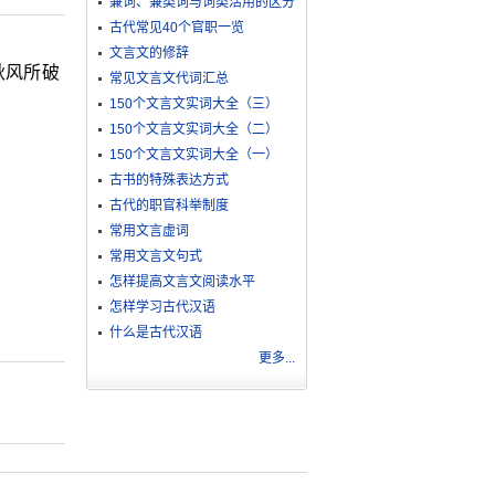
兼词、兼类词与词类活用的区分
古代常见40个官职一览
文言文的修辞
秋风所破
常见文言文代词汇总
150个文言文实词大全（三）
150个文言文实词大全（二）
150个文言文实词大全（一）
古书的特殊表达方式
古代的职官科举制度
常用文言虚词
常用文言文句式
怎样提高文言文阅读水平
怎样学习古代汉语
什么是古代汉语
更多...