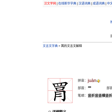
汉文学网
|
在线新华字典
|
汉语词典
|
成语词典
|
中
文言文字典
>
罥的文言文解释
juàn
拼音：
部首：
罒
部
笔顺：
竖折竖竖横竖
详细释义