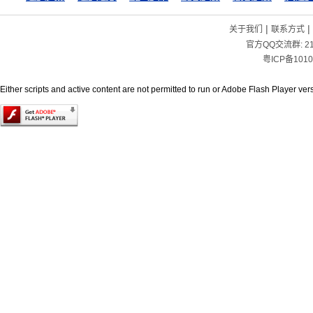
|
|
关于我们
联系方式
官方QQ交流群:
2
粤ICP备1010
Either scripts and active content are not permitted to run or Adobe Flash Player versi