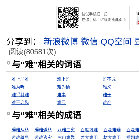
试试手机扫一扫
在你手机上继续浏览此页面
分享到：
新浪微博
微信
QQ空间
阅读(80581次)
与“难”相关的词语
难上加难
难上难
难不成
难为听
难为情
难义
难乎其难
难事
难于
难于启齿
难亏
难产
与“难”相关的成语
碍难从命
碍难遵命
八难三灾
百般刁难
百喙难辩
百喙
避难趋易
避难逃灾
冰山难靠
才大难用
材大难用
插翅