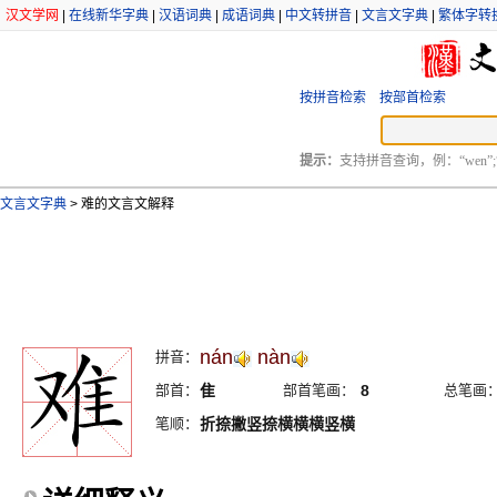
汉文学网
|
在线新华字典
|
汉语词典
|
成语词典
|
中文转拼音
|
文言文字典
|
繁体字转
按拼音检索
按部首检索
提示：
支持拼音查询，例：“wen”;
文言文字典
>
难的文言文解释
nán
nàn
拼音：
部首：
隹
部首笔画：
8
总笔画
笔顺：
折捺撇竖捺横横横竖横