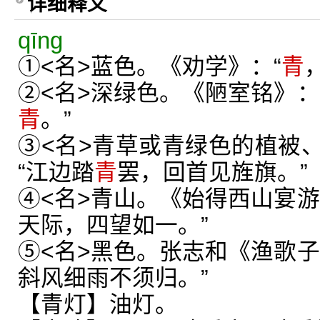
详细释义
qīng
①<名>蓝色。《劝学》：“
青
②<名>深绿色。《陋室铭》：
青
。”
③<名>青草或青绿色的植被
“江边踏
青
罢，回首见旌旗。”
④<名>青山。《始得西山宴游
天际，四望如一。”
⑤<名>黑色。张志和《渔歌子
斜风细雨不须归。”
【青灯】油灯。