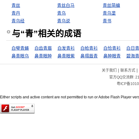
青丝
青丝白马
青丝简编
青丹
青乌
青乌垄
青乌经
青乌说
青书
与“青”相关的成语
白璧青蝇
白齿青眉
白发青衫
白帢青衫
白恰青衫
白日
鼻青眼乌
鼻青眼肿
鼻青眼紫
鼻塌唇青
鼻肿眼青
碧海
|
|
关于我们
联系方式
官方QQ交流群:
2
粤ICP备1010
Either scripts and active content are not permitted to run or Adobe Flash Player versi