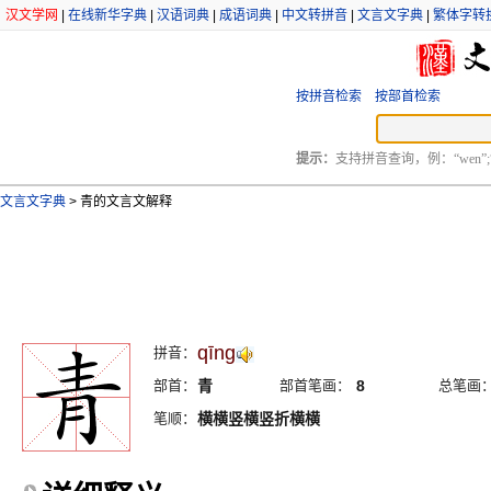
汉文学网
|
在线新华字典
|
汉语词典
|
成语词典
|
中文转拼音
|
文言文字典
|
繁体字转
按拼音检索
按部首检索
提示：
支持拼音查询，例：“wen”;
文言文字典
>
青的文言文解释
qīng
拼音：
部首：
青
部首笔画：
8
总笔画
笔顺：
横横竖横竖折横横