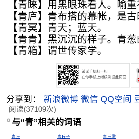
【青睐】用黑眼珠看人。喻重
【青庐】青布搭的幕帐，是古
【青冥】青天；蓝天。
【青青】黑沉沉的样子。青葱
【青箱】谓世传家学。
试试手机扫一扫
在你手机上继续浏览此页面
分享到：
新浪微博
微信
QQ空间
阅读(37109次)
与“青”相关的词语
青丘
青丘子
青丘缴