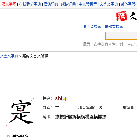
汉文学网
|
在线新华字典
|
汉语词典
|
成语词典
|
中文转拼音
|
文言文字典
|
繁体字转
按拼音检索
按部首检索
提示：
支持拼音查询，例：“wen”;
文言文字典
>
寔的文言文解释
shí
拼音：
部首：
宀
部首笔画：
3
总笔画
笔顺：
捺捺折竖折横横横竖横撇捺
详细释义