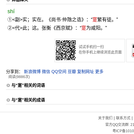
shí
①<副>实；实在。《尚书·仲虺之诰》：“
寔
繁有徒。”
②<代>此；这。张衡《西京赋》：“
寔
为咸阳。”
试试手机扫一扫
在你手机上继续浏览此页面
分享到：
新浪微博
微信
QQ空间
豆瓣
复制网址
更多
阅读(9886次)
与“寔”相关的词语
与“寔”相关的成语
|
|
关于我们
联系方式
官方QQ交流群:
2
粤ICP备1010