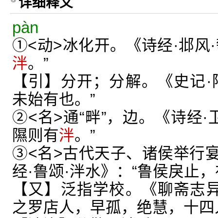
详细释义
pàn
①<动>冰化开。《诗经·邶风
泮
。”
【引】分开；分解。《史记·
未始有也。”
②<名>通“畔”，边。《诗经·
隰则有
泮
。”
③<名>古代天子、诸侯举行
经·鲁颂·泮水》：“鲁侯戾止，
【又】泛指学校。《聊斋志异
之罗店人，早孤，绝慧，十四