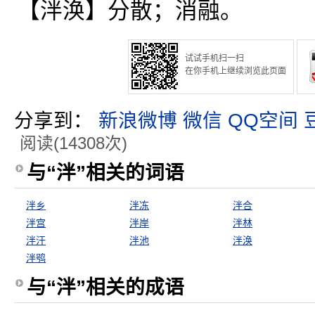
【泮涣】分散；消融。
试试手机扫一扫
在你手机上继续浏览此页面
分享到：
新浪微博
微信
QQ空间
阅读(14308次)
与“泮”相关的词语
泮乡
泮冻
泮合
泮宫
泮岸
泮林
泮汗
泮池
泮涣
泮鸮
与“泮”相关的成语