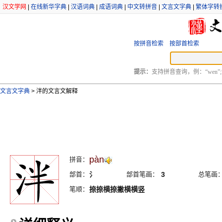
汉文学网
|
在线新华字典
|
汉语词典
|
成语词典
|
中文转拼音
|
文言文字典
|
繁体字转
按拼音检索
按部首检索
提示：
支持拼音查询，例：“wen”;
文言文字典
>
泮的文言文解释
pàn
拼音：
部首：
氵
部首笔画：
3
总笔画
笔顺：
捺捺横捺撇横横竖