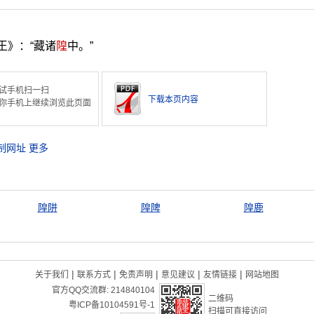
王》：“藏诸
隍
中。”
试手机扫一扫
下载本页内容
你手机上继续浏览此页面
制网址
更多
隍阱
隍陴
隍鹿
|
|
|
|
|
关于我们
联系方式
免责声明
意见建议
友情链接
网站地图
官方QQ交流群:
214840104
二维码
粤ICP备10104591号-1
扫描可直接访问