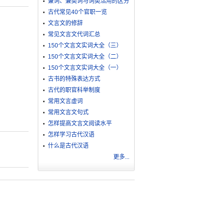
兼词、兼类词与词类活用的区分
古代常见40个官职一览
文言文的修辞
常见文言文代词汇总
150个文言文实词大全（三）
150个文言文实词大全（二）
150个文言文实词大全（一）
古书的特殊表达方式
古代的职官科举制度
常用文言虚词
常用文言文句式
怎样提高文言文阅读水平
怎样学习古代汉语
什么是古代汉语
更多...