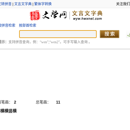
文转拼音
|
文言文字典
|
繁体字转换
关注我们
按拼音检索
按部首检索
提示：
支持拼音查询，例：“wen”;“wen2”。可手写输入查询 。
首笔画：
2
总笔画：
11
横横横竖横