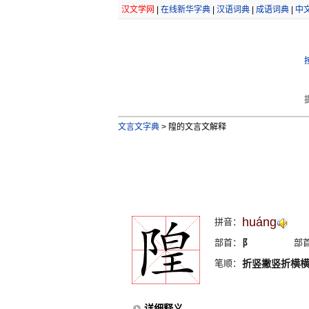
汉文学网
|
在线新华字典
|
汉语词典
|
成语词典
|
中
文言文字典
>
隍的文言文解释
huáng
拼音：
部首：
阝
部
笔顺：
折竖撇竖折横
详细释义