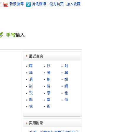
：
新浪微博
腾讯微博
|
设为首页
|
加入收藏
最近查询
晖
社
封
孳
蛩
冀
遇
胡
酬
剀
隐
缛
锐
意
也
题
颙
慷
揖
衒
实用附录