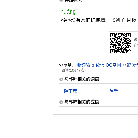
huáng
<名>没有水的护城壕。《列子·周穆
试
在
分享到：
新浪微博
微信
QQ空间
豆瓣
复
阅读(10647次)
与“隍”相关的词语
隍下鹿
隍堑
与“隍”相关的成语