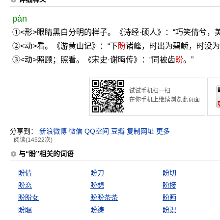
pàn
①<形>眼睛黑白分明的样子。《诗经·硕人》：“巧笑倩兮，
②<动>看。《游黄山记》：“下
盼
诸峰，时出为碧峤，时没为
③<动>照顾；照看。《宋史·谢晦传》：“同被齿
盼
。”
试试手机扫一扫
在你手机上继续浏览此页面
分享到：
新浪微博
微信
QQ空间
豆瓣
复制网址
更多
阅读(14522次)
与“盼”相关的词语
盼倩
盼刀
盼切
盼恋
盼想
盼接
盼盼女
盼盼茶茶
盼眄
盼瞩
盼祷
盼识