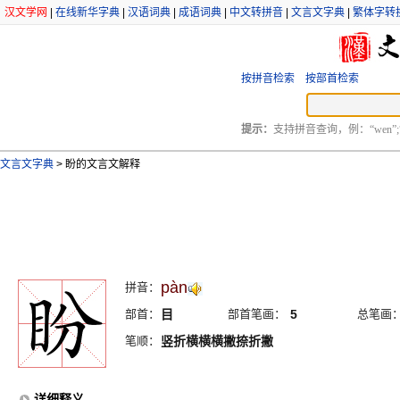
汉文学网
|
在线新华字典
|
汉语词典
|
成语词典
|
中文转拼音
|
文言文字典
|
繁体字转
按拼音检索
按部首检索
提示：
支持拼音查询，例：“wen”;
文言文字典
>
盼的文言文解释
pàn
拼音：
部首：
目
部首笔画：
5
总笔画
笔顺：
竖折横横横撇捺折撇
详细释义