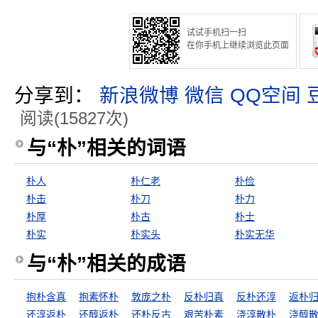
试试手机扫一扫
在你手机上继续浏览此页面
分享到：
新浪微博
微信
QQ空间
阅读(15827次)
与“朴”相关的词语
朴人
朴仁老
朴俭
朴击
朴刀
朴力
朴厚
朴古
朴士
朴实
朴实头
朴实无华
与“朴”相关的成语
抱朴含真
抱素怀朴
敦庞之朴
反朴归真
反朴还淳
返朴
还淳返朴
还醇返朴
还朴反古
艰苦朴素
浇淳散朴
浇醇