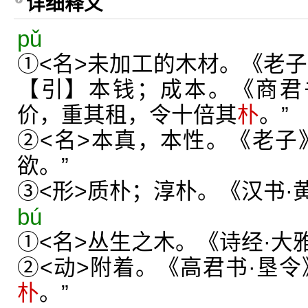
详细释义
pǔ
①<名>未加工的木材。《老子
【引】本钱；成本。《商君
价，重其租，令十倍其
朴
。”
②<名>本真，本性。《老子
欲。”
③<形>质朴；淳朴。《汉书·
bú
①<名>丛生之木。《诗经·大
②<动>附着。《高君书·垦令
朴
。”