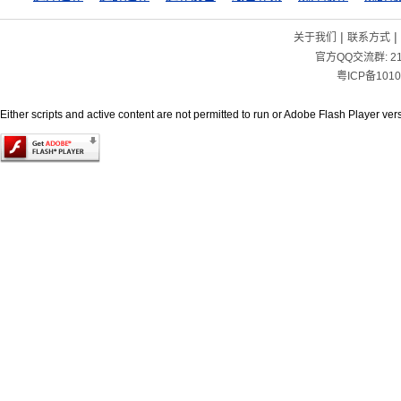
|
|
关于我们
联系方式
官方QQ交流群:
2
粤ICP备1010
Either scripts and active content are not permitted to run or Adobe Flash Player versi