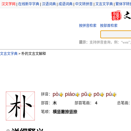
汉文学网
|
在线新华字典
|
汉语词典
|
成语词典
|
中文转拼音
|
文言文字典
|
繁体字转
按拼音检索
按部首检索
提示：
支持拼音查询，例：“wen”;
文言文字典
>
朴的文言文解释
pò
piáo
pŭ
pō
pú
拼音：
部首：
木
部首笔画：
4
总笔画
笔顺：
横竖撇捺竖捺