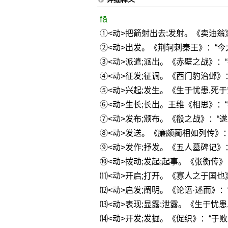
fā
①<动>把箭射出去;发射。《卖油翁
②<动>出发。《荆轲刺秦王》：“今
③<动>派遣;派出。《赤壁之战》：
④<动>征发;征调。《西门豹治邺》
⑤<动>兴起;发生。《生于忧患,死于
⑥<动>生长;长出。王维《相思》：
⑦<动>发布;颁布。《殽之战》：“遂
⑧<动>发送。《廉颇蔺相如列传》：
⑨<动>发作;抒发。《五人墓碑记》：
⑩<动>拨动;发起;起事。《张衡传》
⑾<动>开启;打开。《寡人之于国也
⑿<动>启发;阐明。《论语·述而》：
⒀<动>表现;显露;泄露。《生于忧患
⒁<动>开发;发掘。《促织》：“于败