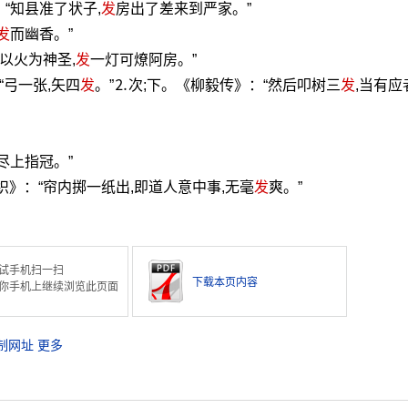
“知县准了状子,
发
房出了差来到严家。”
发
而幽香。”
以火为神圣,
发
一灯可燎阿房。”
“弓一张,矢四
发
。”⒉次;下。《柳毅传》：“然后叩树三
发
,当有应
尽上指冠。”
织》：“帘内掷一纸出,即道人意中事,无毫
发
爽。”
试手机扫一扫
下载本页内容
你手机上继续浏览此页面
制网址
更多