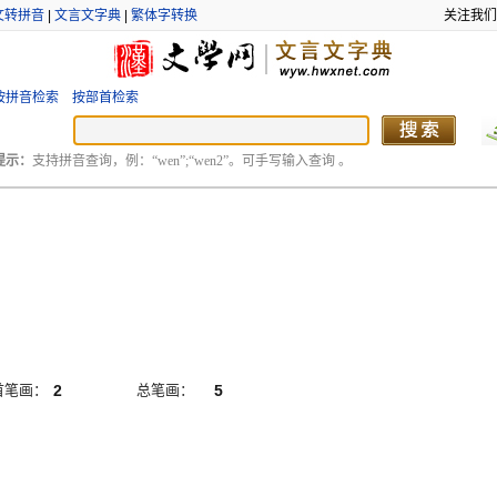
文转拼音
|
文言文字典
|
繁体字转换
关注我们
按拼音检索
按部首检索
提示：
支持拼音查询，例：“wen”;“wen2”。可手写输入查询 。
首笔画：
2
总笔画：
5