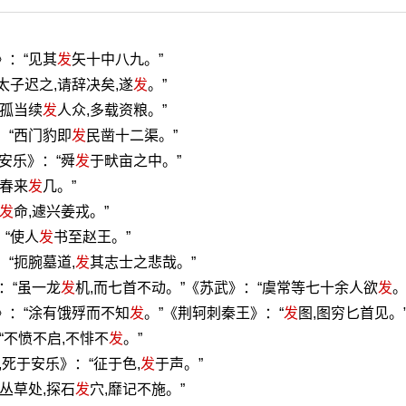
》：“见其
发
矢十中八九。”
太子迟之,请辞决矣,遂
发
。”
“孤当续
发
人众,多载资粮。”
：“西门豹即
发
民凿十二渠。”
安乐》：“舜
发
于畎亩之中。”
“春来
发
几。”
发
命,遽兴姜戎。”
“使人
发
书至赵王。”
“扼腕墓道,
发
其志士之悲哉。”
：“虽一龙
发
机,而七首不动。”《苏武》：“虞常等七十余人欲
发
。
》：“涂有饿殍而不知
发
。”《荆轲刺秦王》：“
发
图,图穷匕首见。
“不愤不启,不悱不
发
。”
,死于安乐》：“征于色,
发
于声。”
丛草处,探石
发
穴,靡记不施。”