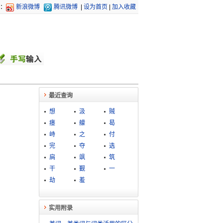
：
新浪微博
腾讯微博
|
设为首页
|
加入收藏
最近查询
想
汲
贼
瘗
艨
曷
峙
之
付
完
夺
选
扃
飒
筑
干
觐
一
劫
羞
实用附录