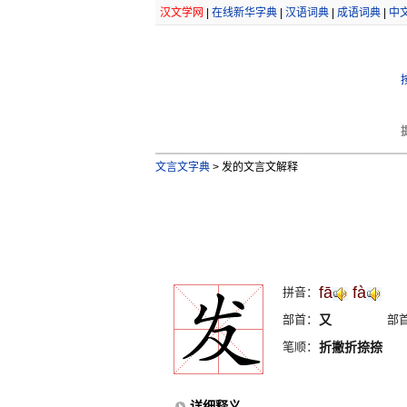
汉文学网
|
在线新华字典
|
汉语词典
|
成语词典
|
中
文言文字典
>
发的文言文解释
fā
fà
拼音：
部首：
又
部
笔顺：
折撇折捺捺
详细释义