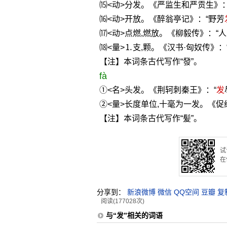
⒂<动>分发。《严监生和严贡生》：
⒃<动>开放。《醉翁亭记》：“野芳
⒄<动>点燃,燃放。《柳毅传》：“人
⒅<量>⒈支,颗。《汉书·匈奴传》：
【注】本词条古代写作“發”。
fà
①<名>头发。《荆轲刺秦王》：“
发
②<量>长度单位,十毫为一发。《促
【注】本词条古代写作“髪”。
试
在
分享到：
新浪微博
微信
QQ空间
豆瓣
复
阅读(177028次)
与“发”相关的词语