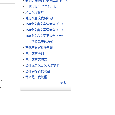
兼词、兼类词与词类活用的区分
古代常见40个官职一览
文言文的修辞
常见文言文代词汇总
150个文言文实词大全（三）
150个文言文实词大全（二）
150个文言文实词大全（一）
古书的特殊表达方式
古代的职官科举制度
常用文言虚词
常用文言文句式
怎样提高文言文阅读水平
怎样学习古代汉语
什么是古代汉语
”
更多...
”