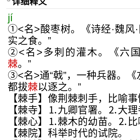
详细释义
jí
①<名>酸枣树。《诗经·魏风
实之食。”
②<名>多刺的灌木。《六
棘
。”
③<名>通“戟”，一种兵器。《
都拔
棘
以逐之。”
【棘手】像荆棘刺手，比喻事
【棘寺】⒈九卿官署。⒉大理
【棘心】⒈棘木的幼苗。⒉比
【棘院】科举时代的试院。