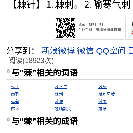
【棘针】⒈棘刺。⒉喻寒气刺
试试手机扫一扫
在你手机上继续浏览此页面
分享到：
新浪微博
微信
QQ空间
阅读(18923次)
与“棘”相关的词语
棘下
棘下生
棘丛
棘列
棘刺
棘刺母猴
棘句
棘喉
棘围
棘地
棘地荆天
棘场
与“棘”相关的成语