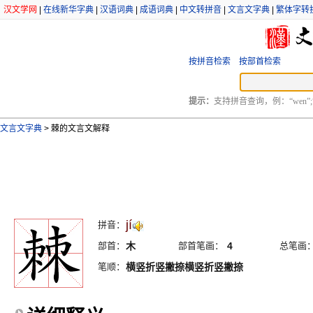
汉文学网
|
在线新华字典
|
汉语词典
|
成语词典
|
中文转拼音
|
文言文字典
|
繁体字转
按拼音检索
按部首检索
提示：
支持拼音查询，例：“wen”;
文言文字典
>
棘的文言文解释
jí
拼音：
部首：
木
部首笔画：
4
总笔画
笔顺：
横竖折竖撇捺横竖折竖撇捺