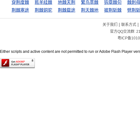
穿荆度棘
羝羊絓棘
地棘天荆
繁鸟萃棘
钩章棘句
棘刺
荆棘塞途
荆棘铜驼
荆棘载途
荆天棘地
披荆斩棘
劈荆
|
|
关于我们
联系方式
官方QQ交流群:
2
粤ICP备1010
Either scripts and active content are not permitted to run or Adobe Flash Player versi