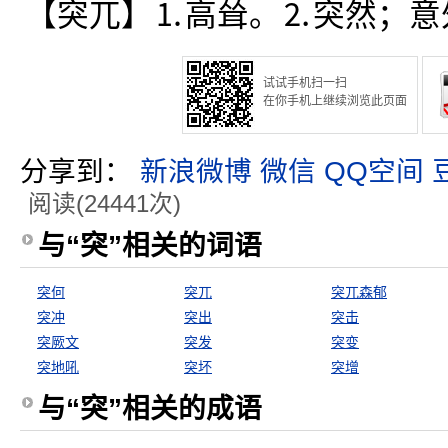
【突兀】⒈高耸。⒉突然；意
试试手机扫一扫
在你手机上继续浏览此页面
分享到：
新浪微博
微信
QQ空间
阅读(24441次)
与“突”相关的词语
突何
突兀
突兀森郁
突冲
突出
突击
突厥文
突发
突变
突地吼
突坏
突增
与“突”相关的成语