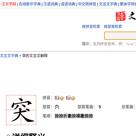
汉文学网
|
在线新华字典
|
汉语词典
|
成语词典
|
中文转拼音
|
文言文字典
|
繁体字转
按拼音检索
按部首检索
提示：
支持拼音查询，例：“wen”;
文言文字典
>
突的文言文解释
tū
tú
拼音：
部首：
穴
部首笔画：
5
总笔画
笔顺：
捺捺折撇捺横撇捺捺