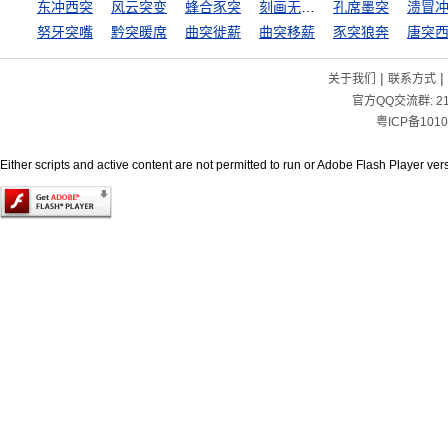
东冲西突
风云突变
蜂合豕突
刻画无盐，唐突西施
孔席墨突
溃冒
努牙突嘴
黔突暖席
曲突徙薪
曲突移薪
豕突狼奔
唐突
|
|
关于我们
联系方式
官方QQ交流群:
2
粤ICP备1010
Either scripts and active content are not permitted to run or Adobe Flash Player versi