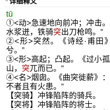
详细释义
tū
①<动>急速地向前冲；冲击。
水浆迸，铁骑
突
出刀枪鸣。”
②<形>突然。《诗经·甫田
兮。”
③<形>高起；凸起。《过小孤
山，
突
兀而已。”
④<名>烟囱。《曲突徙薪》：
不者且有火患。”
【突骑】冲锋陷阵的骑兵。
【突将】冲锋陷阵的将士。