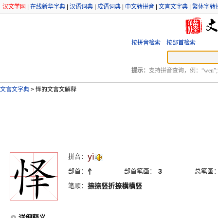
汉文学网
|
在线新华字典
|
汉语词典
|
成语词典
|
中文转拼音
|
文言文字典
|
繁体字转
按拼音检索
按部首检索
提示：
支持拼音查询，例：“wen”;
文言文字典
>
怿的文言文解释
yì
拼音：
部首：
忄
部首笔画：
3
总笔画
笔顺：
捺捺竖折捺横横竖
详细释义