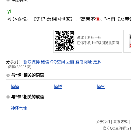
yì
<形>喜悦。《史记·萧相国世家》：“高帝不
怿
。”杜甫《郑典
试试手机扫一扫
在你手机上继续浏览此页面
分享到：
新浪微博
微信
QQ空间
豆瓣
复制网址
更多
阅读(23935次)
与“怿”相关的词语
怿怿
怿悦
怿气
与“怿”相关的成语
神怿气愉
|
|
关于我们
联系方式
官方QQ交流群:
2