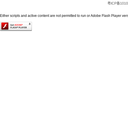
粤ICP备1010
Either scripts and active content are not permitted to run or Adobe Flash Player versi