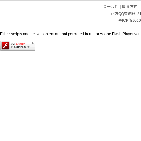
|
|
关于我们
联系方式
官方QQ交流群:
2
粤ICP备1010
Either scripts and active content are not permitted to run or Adobe Flash Player versi