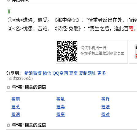
lí
①<动>遭遇；遭受。《狱中杂记》：“情重者反出在外，而
②<名>忧患；苦难。《诗经·兔爱》：“我生之后，逢此百
罹
。
试试手机扫一扫
在你手机上继续浏览此页面
分享到：
新浪微博
微信
QQ空间
豆瓣
复制网址
更多
阅读(23908次)
与“罹”相关的词语
罹丽
罹乱
罹兵
罹惹
罹毒
罹法
罹诟
罹辜
罹难
与“罹”相关的成语