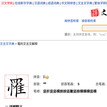
汉文学网
|
在线新华字典
|
汉语词典
|
成语词典
|
中文转拼音
|
文言文字典
|
繁体字转
按拼音检索
按部首检索
提示：
支持拼音查询，例：“wen”;
文言文字典
>
罹的文言文解释
lí
拼音：
部首：
罒
部首笔画：
5
总笔画
笔顺：
竖折竖竖横捺捺竖撇竖捺横横横竖横
详细释义