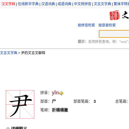
汉文学网
|
在线新华字典
|
汉语词典
|
成语词典
|
中文转拼音
|
文言文字典
|
繁体字转
按拼音检索
按部首检索
提示：
支持拼音查询，例：“wen”;
文言文字典
>
尹的文言文解释
yĭn
拼音：
部首：
尸
部首笔画：
3
总笔画
笔顺：
折横横撇
详细释义