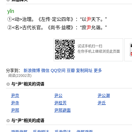
yǐn
①<动>治理。《左传·定公四年》：“以
尹
天下。”
②<名>古代长官。《尚书·益稷》：“庶
尹
允谐。”
试试手机扫一扫
在你手机上继续浏览此页面
分享到：
新浪微博
微信
QQ空间
豆瓣
复制网址
更多
阅读(22002次)
与“尹”相关的词语
尹京
尹公
尹公潮
尹寺
尹桂芳
尹氏
尹邢
尹邢避面
与“尹”相关的成语