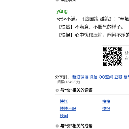
yàng
<形>不满。《战国策·越策》：“辛
【怏然】不满意、不服气的样子。
【怏悒】心中忧郁压抑，闷闷不乐
试
在
分享到：
新浪微博
微信
QQ空间
豆瓣
复
阅读(13493次)
与“怏”相关的词语
怏怅
怏怏
怏怏不服
怏恨
怏闷
与“怏”相关的成语