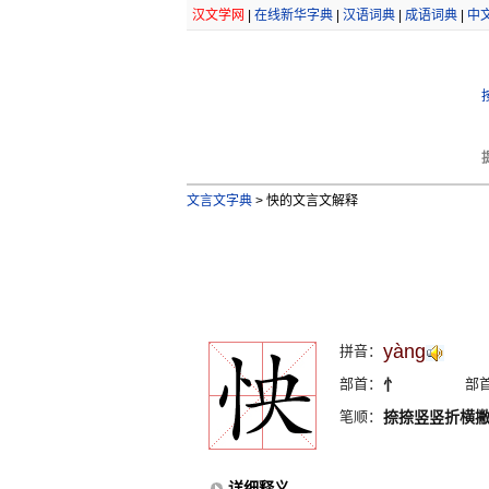
汉文学网
|
在线新华字典
|
汉语词典
|
成语词典
|
中
文言文字典
>
怏的文言文解释
yàng
拼音：
部首：
忄
部
笔顺：
捺捺竖竖折横
详细释义