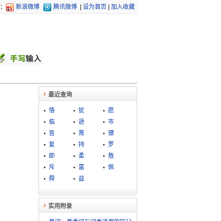
：
新浪微博
腾讯微博
|
设为首页
|
加入收藏
最近查询
恪
犹
愿
临
逊
市
皆
黹
骠
复
持
罗
即
柔
敖
斥
富
佩
舜
益
实用附录