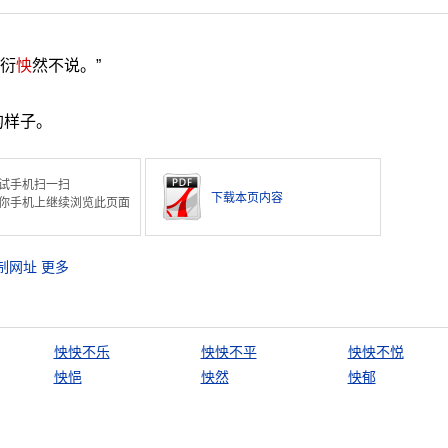
垣衍
怏
然不说。”
的样子。
试手机扫一扫
下载本页内容
你手机上继续浏览此页面
制网址
更多
怏怏不乐
怏怏不平
怏怏不悦
怏悒
怏然
怏郁