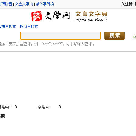
文转拼音
|
文言文字典
|
繁体字转换
关注我们
按拼音检索
按部首检索
提示：
支持拼音查询，例：“wen”;“wen2”。可手写输入查询 。
首笔画：
3
总笔画：
8
撇捺