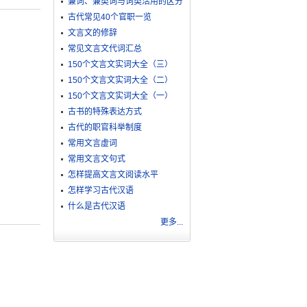
兼词、兼类词与词类活用的区分
古代常见40个官职一览
文言文的修辞
常见文言文代词汇总
150个文言文实词大全（三）
150个文言文实词大全（二）
150个文言文实词大全（一）
古书的特殊表达方式
古代的职官科举制度
常用文言虚词
常用文言文句式
怎样提高文言文阅读水平
怎样学习古代汉语
什么是古代汉语
更多...