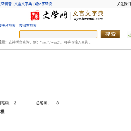
文转拼音
|
文言文字典
|
繁体字转换
关注我们
按拼音检索
按部首检索
提示：
支持拼音查询，例：“wen”;“wen2”。可手写输入查询 。
首笔画：
2
总笔画：
8
折横