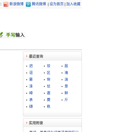
：
新浪微博
腾讯微博
|
设为首页
|
加入收藏
最近查询
迥
驳
敌
诅
区
淹
篡
佾
湍
淥
仗
意
嶂
邀
鲜
承
薨
斤
礴
秩
实用附录