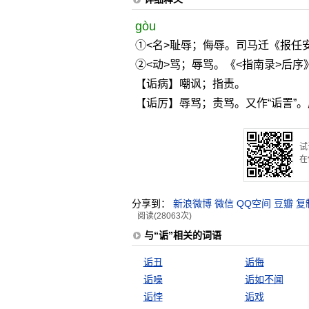
gòu
①<名>耻辱；侮辱。司马迁《报任
②<动>骂；辱骂。《<指南录>后序
【诟病】嘲讽；指责。
【诟厉】辱骂；责骂。又作“诟詈”
试
在
分享到：
新浪微博
微信
QQ空间
豆瓣
复
阅读(28063次)
与“诟”相关的词语
诟丑
诟侮
诟噪
诟如不闻
诟悖
诟戏