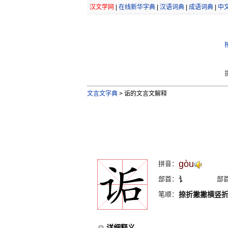
汉文学网
|
在线新华字典
|
汉语词典
|
成语词典
|
中
文言文字典
>
诟的文言文解释
gòu
拼音：
部首：
讠
部
笔顺：
捺折撇撇横竖
详细释义