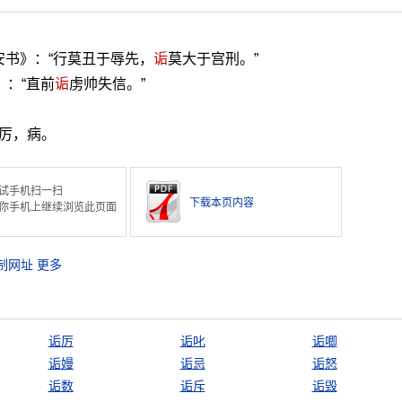
安书》：“行莫丑于辱先，
诟
莫大于宫刑。”
》：“直前
诟
虏帅失信。”
。厉，病。
试手机扫一扫
下载本页内容
你手机上继续浏览此页面
制网址
更多
诟厉
诟叱
诟唧
诟嫚
诟忌
诟怒
诟数
诟斥
诟毁