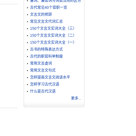
兼词、兼类词与词类活用的区分
古代常见40个官职一览
文言文的修辞
常见文言文代词汇总
150个文言文实词大全（三）
150个文言文实词大全（二）
150个文言文实词大全（一）
古书的特殊表达方式
古代的职官科举制度
常用文言虚词
常用文言文句式
怎样提高文言文阅读水平
怎样学习古代汉语
什么是古代汉语
更多...