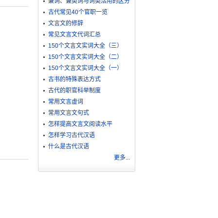
兼词、兼类词与词类活用的区分
古代常见40个官职一览
文言文的修辞
常见文言文代词汇总
150个文言文实词大全（三）
150个文言文实词大全（二）
150个文言文实词大全（一）
古书的特殊表达方式
古代的职官科举制度
常用文言虚词
常用文言文句式
怎样提高文言文阅读水平
怎样学习古代汉语
什么是古代汉语
更多...