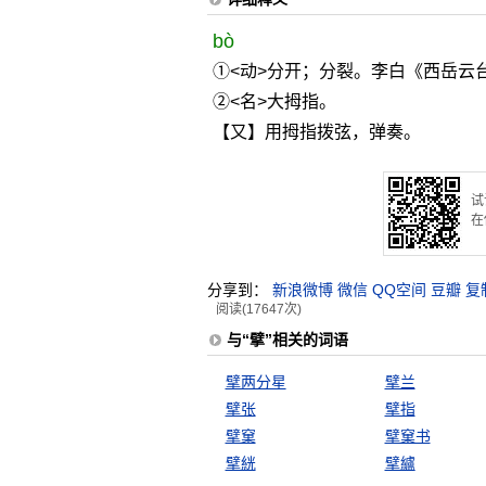
bò
①<动>分开；分裂。李白《西岳云
②<名>大拇指。
【又】用拇指拨弦，弹奏。
试
在
分享到：
新浪微博
微信
QQ空间
豆瓣
复
阅读(17647次)
与“擘”相关的词语
擘两分星
擘兰
擘张
擘指
擘窠
擘窠书
擘絖
擘纑