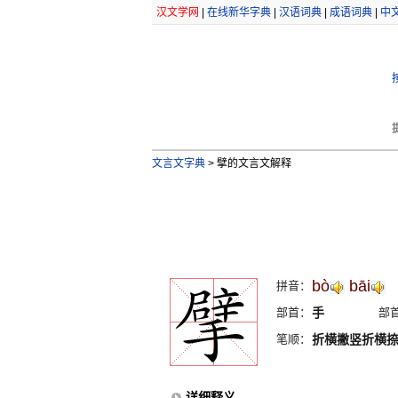
汉文学网
|
在线新华字典
|
汉语词典
|
成语词典
|
中
文言文字典
>
擘的文言文解释
bò
bāi
拼音：
部首：
手
部
笔顺：
折横撇竖折横
详细释义