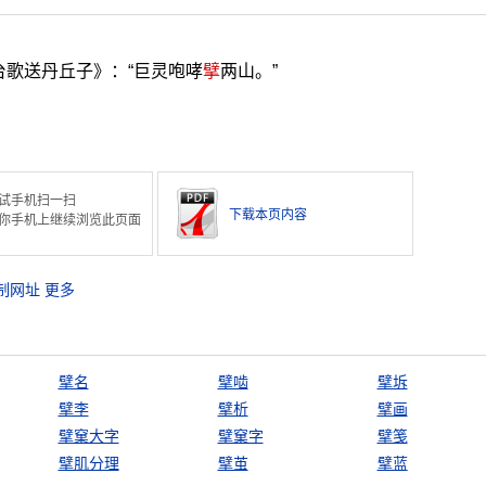
台歌送丹丘子》：“巨灵咆哮
擘
两山。”
试手机扫一扫
下载本页内容
你手机上继续浏览此页面
制网址
更多
擘名
擘啮
擘坼
擘李
擘析
擘画
擘窠大字
擘窠字
擘笺
擘肌分理
擘茧
擘蓝