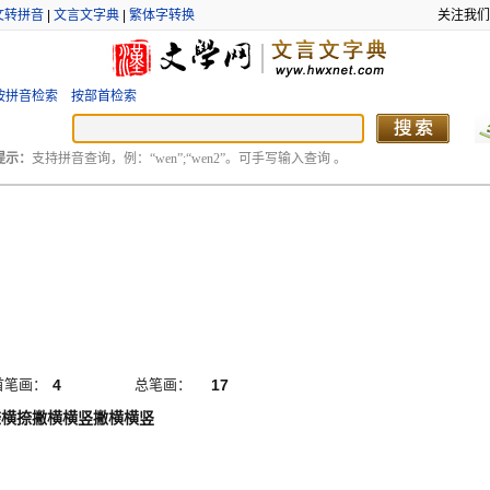
文转拼音
|
文言文字典
|
繁体字转换
关注我们
按拼音检索
按部首检索
提示：
支持拼音查询，例：“wen”;“wen2”。可手写输入查询 。
首笔画：
4
总笔画：
17
捺横捺撇横横竖撇横横竖