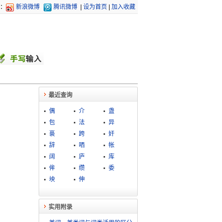
：
新浪微博
腾讯微博
|
设为首页
|
加入收藏
最近查询
偶
介
盏
包
法
异
裛
跨
奸
辞
哂
帐
阔
庐
库
侔
缵
委
坱
伸
实用附录