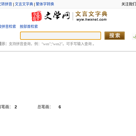
文转拼音
|
文言文字典
|
繁体字转换
关注我们
按拼音检索
按部首检索
提示：
支持拼音查询，例：“wen”;“wen2”。可手写输入查询 。
首笔画：
2
总笔画：
6