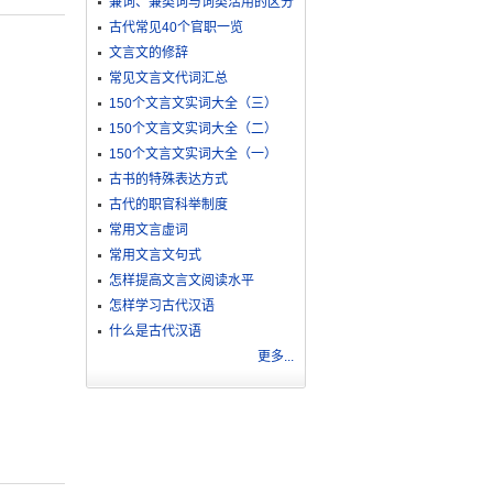
兼词、兼类词与词类活用的区分
古代常见40个官职一览
文言文的修辞
常见文言文代词汇总
150个文言文实词大全（三）
150个文言文实词大全（二）
150个文言文实词大全（一）
古书的特殊表达方式
古代的职官科举制度
常用文言虚词
常用文言文句式
怎样提高文言文阅读水平
怎样学习古代汉语
什么是古代汉语
更多...