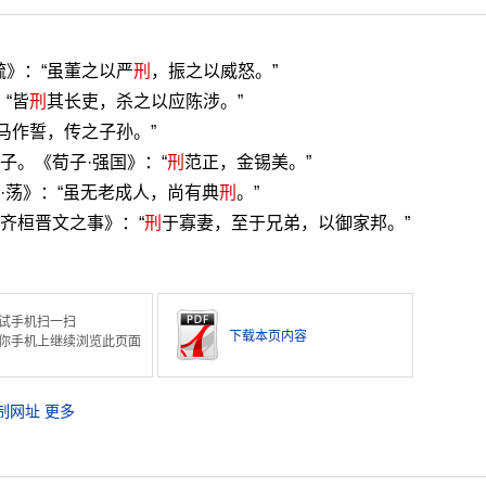
疏》：“虽董之以严
刑
，振之以威怒。”
“皆
刑
其长吏，杀之以应陈涉。”
马作誓，传之子孙。”
子。《荀子·强国》：“
刑
范正，金锡美。”
经·荡》：“虽无老成人，尚有典
刑
。”
《齐桓晋文之事》：“
刑
于寡妻，至于兄弟，以御家邦。”
试手机扫一扫
下载本页内容
你手机上继续浏览此页面
制网址
更多