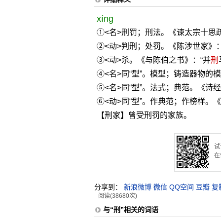
xíng
①<名>刑罚；刑法。《谏太宗十思
②<动>判刑；处罚。《陈涉世家》：
③<动>杀。《与陈伯之书》：“并
刑
④<名>同“型”。模型；铸造器物的模
⑤<名>同“型”。法式；典范。《诗
⑥<动>同“型”。作典范；作榜样。
【刑家】曾受刑罚的家族。
试
在
分享到：
新浪微博
微信
QQ空间
豆瓣
复
阅读(38680次)
与“刑”相关的词语