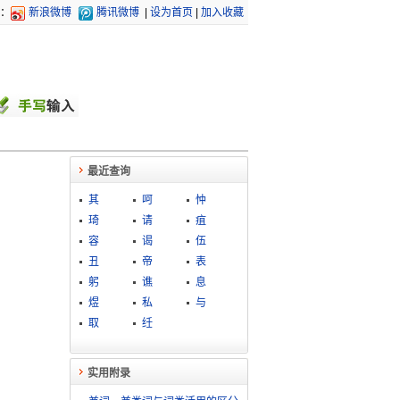
：
新浪微博
腾讯微博
|
设为首页
|
加入收藏
最近查询
其
呵
忡
琦
请
疽
容
谒
伍
丑
帝
表
躬
谯
息
煜
私
与
取
纴
实用附录