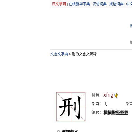
汉文学网
|
在线新华字典
|
汉语词典
|
成语词典
|
中
文言文字典
>
刑的文言文解释
xíng
拼音：
部首：
刂
部
笔顺：
横横撇竖竖竖
详细释义