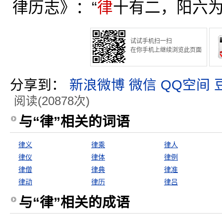
律历志》：“
律
十有二，阳六
试试手机扫一扫
在你手机上继续浏览此页面
分享到：
新浪微博
微信
QQ空间
阅读(20878次)
与“律”相关的词语
律义
律乘
律人
律仪
律体
律例
律僧
律典
律准
律动
律历
律吕
与“律”相关的成语