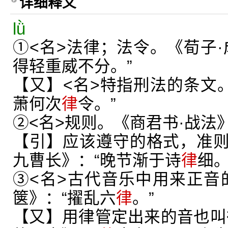
详细释义
lǜ
①<名>法律；法令。《荀子·
得轻重威不分。”
【又】<名>特指刑法的条文。
萧何次
律
令。”
②<名>规则。《商君书·战法
【引】应该遵守的格式，准
九曹长》：“晚节渐于诗
律
细。
③<名>古代音乐中用来正音
箧》：“擢乱六
律
。”
【又】用律管定出来的音也叫