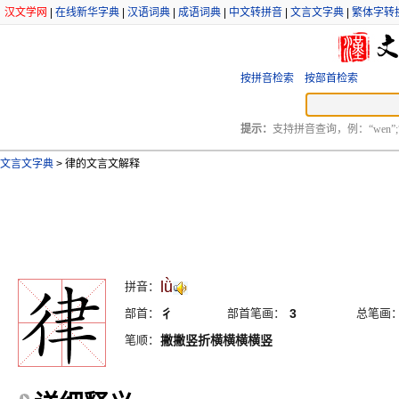
汉文学网
|
在线新华字典
|
汉语词典
|
成语词典
|
中文转拼音
|
文言文字典
|
繁体字转
按拼音检索
按部首检索
提示：
支持拼音查询，例：“wen”;
文言文字典
>
律的文言文解释
lǜ
拼音：
部首：
彳
部首笔画：
3
总笔画
笔顺：
撇撇竖折横横横横竖