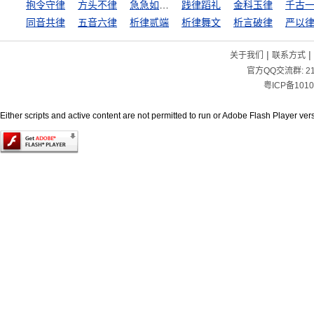
抱令守律
方头不律
急急如律令
践律蹈礼
金科玉律
千古
同音共律
五音六律
析律贰端
析律舞文
析言破律
|
|
关于我们
联系方式
官方QQ交流群:
2
粤ICP备1010
Either scripts and active content are not permitted to run or Adobe Flash Player versi