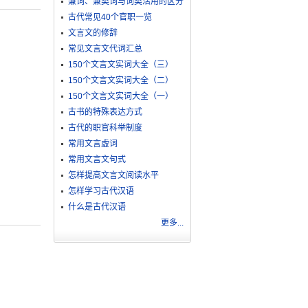
兼词、兼类词与词类活用的区分
古代常见40个官职一览
文言文的修辞
常见文言文代词汇总
150个文言文实词大全（三）
150个文言文实词大全（二）
150个文言文实词大全（一）
古书的特殊表达方式
古代的职官科举制度
常用文言虚词
常用文言文句式
怎样提高文言文阅读水平
怎样学习古代汉语
什么是古代汉语
更多...