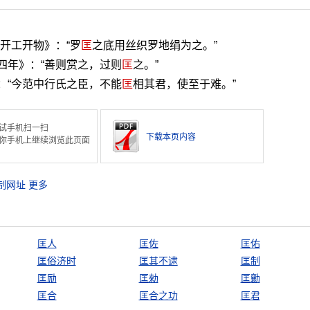
《开工开物》：“罗
匡
之底用丝织罗地绢为之。”
四年》：“善则赏之，过则
匡
之。”
：“今范中行氏之臣，不能
匡
相其君，使至于难。”
试手机扫一扫
下载本页内容
你手机上继续浏览此页面
制网址
更多
匡人
匡佐
匡佑
匡俗济时
匡其不逮
匡制
匡励
匡勑
匡勷
匡合
匡合之功
匡君