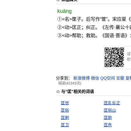
kuāng
①<名>筐子。后写作“筐”。宋应星
②<动>匡正；纠正。《左传·襄公十
③<动>帮助；救助。《国语·晋语》
试
在
分享到：
新浪微博
微信
QQ空间
豆瓣
复
阅读(42343次)
与“匡”相关的词语
匡世
匡乱反正
匡俗
匡俗山
匡剌
匡助
匡卫
匡危