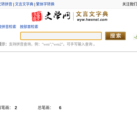
文转拼音
|
文言文字典
|
繁体字转换
关注我们
按拼音检索
按部首检索
提示：
支持拼音查询，例：“wen”;“wen2”。可手写输入查询 。
首笔画：
2
总笔画：
6