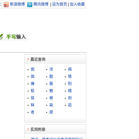
：
新浪微博
腾讯微博
|
设为首页
|
加入收藏
最近查询
图
须
揭
国
醅
情
嫌
履
阳
梃
魍
稽
接
被
剖
秣
毙
茹
者
黛
实用附录