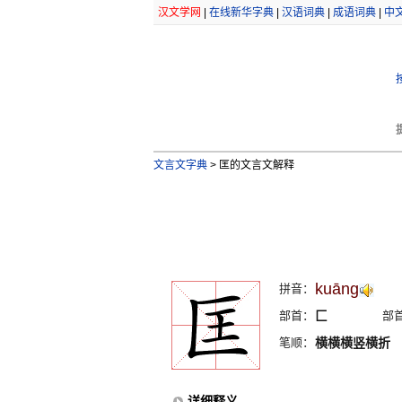
汉文学网
|
在线新华字典
|
汉语词典
|
成语词典
|
中
文言文字典
>
匡的文言文解释
kuāng
拼音：
部首：
匚
部
笔顺：
横横横竖横折
详细释义