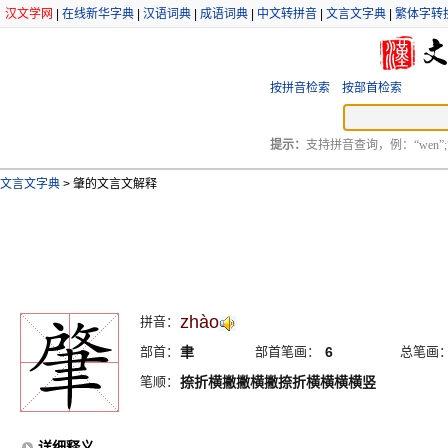
汉文学网
|
在线新华字典
|
汉语词典
|
成语词典
|
中文转拼音
|
文言文字典
|
繁体字转
按拼音检索
按部首检索
提示：
支持拼音查询，例：“wen”;
文言文字典
>
肇的文言文解释
zhào
拼音：
部首：
聿
部首笔画：
6
总笔画
笔顺：
捺折横撇撇横撇捺折横横横横竖
详细释义