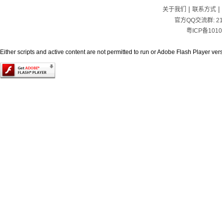
|
|
关于我们
联系方式
官方QQ交流群:
2
粤ICP备1010
Either scripts and active content are not permitted to run or Adobe Flash Player versi