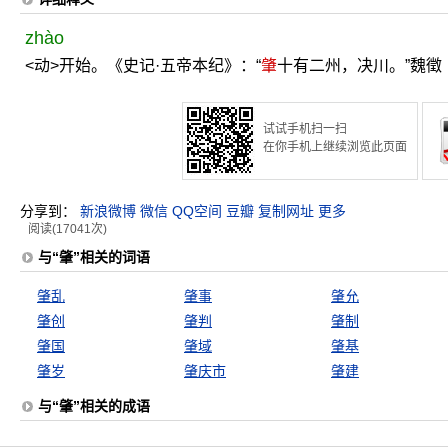
zhào
<动>开始。《史记·五帝本纪》：“
肇
十有二州，决川。”魏徵
试试手机扫一扫
在你手机上继续浏览此页面
分享到：
新浪微博
微信
QQ空间
豆瓣
复制网址
更多
阅读(17041次)
与“肇”相关的词语
肇乱
肇事
肇允
肇创
肇判
肇制
肇国
肇域
肇基
肇岁
肇庆市
肇建
与“肇”相关的成语