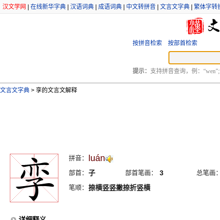
汉文学网
|
在线新华字典
|
汉语词典
|
成语词典
|
中文转拼音
|
文言文字典
|
繁体字转
按拼音检索
按部首检索
提示：
支持拼音查询，例：“wen”;
文言文字典
>
孪的文言文解释
luán
拼音：
部首：
子
部首笔画：
3
总笔画
笔顺：
捺横竖竖撇捺折竖横
详细释义