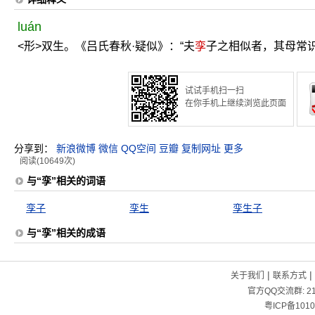
luán
<形>双生。《吕氏春秋·疑似》：“夫
孪
子之相似者，其母常识
试试手机扫一扫
在你手机上继续浏览此页面
分享到：
新浪微博
微信
QQ空间
豆瓣
复制网址
更多
阅读(10649次)
与“孪”相关的词语
孪子
孪生
孪生子
与“孪”相关的成语
|
|
关于我们
联系方式
官方QQ交流群:
2
粤ICP备1010