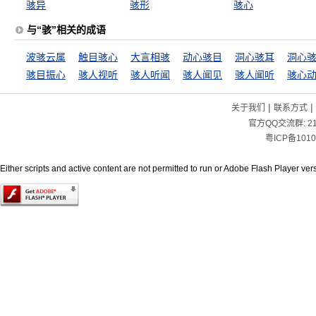
骇异
骇形
骇心
与“骇”相关的成语
波骇云属
触目骇心
大言相骇
动心骇目
洞心骇耳
洞心
骇目振心
骇人视听
骇人听闻
骇人闻见
骇人闻听
骇心
|
|
关于我们
联系方式
官方QQ交流群:
2
粤ICP备1010
Either scripts and active content are not permitted to run or Adobe Flash Player versi