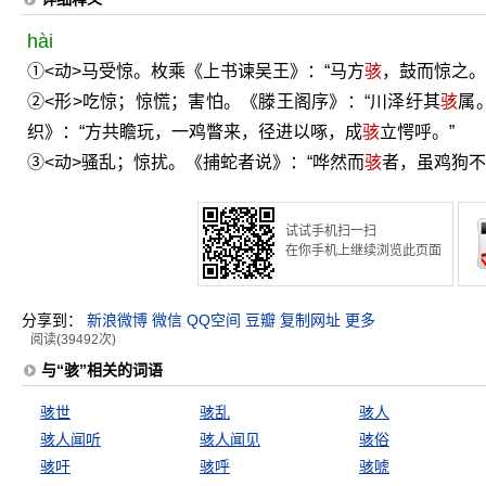
hài
①<动>马受惊。枚乘《上书谏吴王》：“马方
骇
，鼓而惊之。
②<形>吃惊；惊慌；害怕。《滕王阁序》：“川泽纡其
骇
属
织》：“方共瞻玩，一鸡瞥来，径进以啄，成
骇
立愕呼。”
③<动>骚乱；惊扰。《捕蛇者说》：“哗然而
骇
者，虽鸡狗不
试试手机扫一扫
在你手机上继续浏览此页面
分享到：
新浪微博
微信
QQ空间
豆瓣
复制网址
更多
阅读(39492次)
与“骇”相关的词语
骇世
骇乱
骇人
骇人闻听
骇人闻见
骇俗
骇吁
骇呼
骇唬