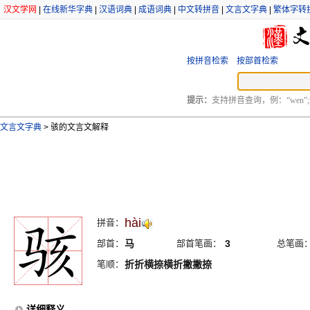
汉文学网
|
在线新华字典
|
汉语词典
|
成语词典
|
中文转拼音
|
文言文字典
|
繁体字转
按拼音检索
按部首检索
提示：
支持拼音查询，例：“wen”;
文言文字典
>
骇的文言文解释
hài
拼音：
部首：
马
部首笔画：
3
总笔画
笔顺：
折折横捺横折撇撇捺
详细释义