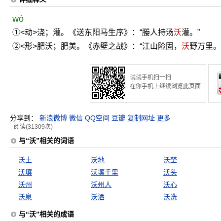
wò
①<动>浇；灌。《送东阳马生序》：“媵人持汤
沃
灌。”
②<形>肥沃；肥美。《赤壁之战》：“江山险固，
沃
野万里。
试试手机扫一扫
在你手机上继续浏览此页面
分享到：
新浪微博
微信
QQ空间
豆瓣
复制网址
更多
阅读(31309次)
与“沃”相关的词语
沃土
沃地
沃埜
沃壤
沃壤千里
沃头
沃州
沃州人
沃心
沃泉
沃洒
沃洗
与“沃”相关的成语