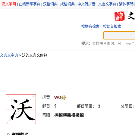
汉文学网
|
在线新华字典
|
汉语词典
|
成语词典
|
中文转拼音
|
文言文字典
|
繁体字转
按拼音检索
按部首检索
提示：
支持拼音查询，例：“wen”;
文言文字典
>
沃的文言文解释
wò
拼音：
部首：
氵
部首笔画：
3
总笔画
笔顺：
捺捺横撇横撇捺
详细释义