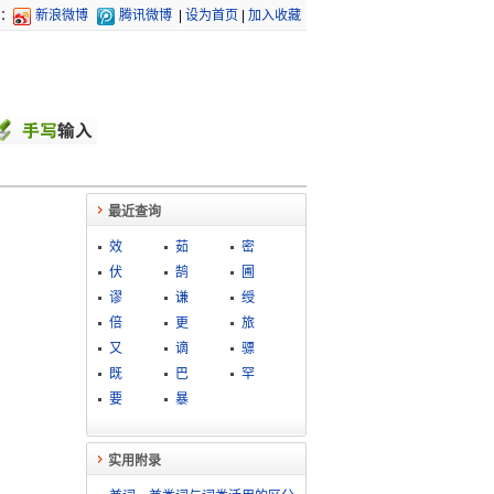
：
新浪微博
腾讯微博
|
设为首页
|
加入收藏
最近查询
效
茹
密
伏
鹄
圃
谬
谦
绶
倍
更
旅
又
谪
骠
既
巴
罕
要
暴
实用附录