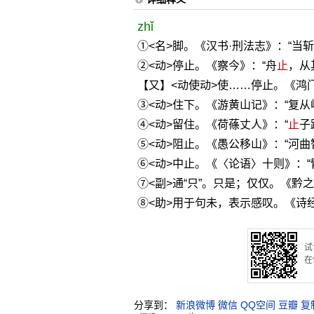
zhǐ
①<名>脚。《汉书·刑法志》：“当
②<动>停止。《察今》：“舟
止
，从
【又】<动使动>使……停止。《鸿
③<动>住下。《游黄山记》：“复
④<动>留住。《荷蓧丈人》：“
止
子
⑤<动>阻止。《愚公移山》：“河曲
⑥<动>中止。《〈论语〉十则》：
⑦<副>通“只”。只是；仅仅。《黔之
⑧<助>用于句未，表示感叹。《诗经
试
在
分享到：
新浪微博
微信
QQ空间
豆瓣
复