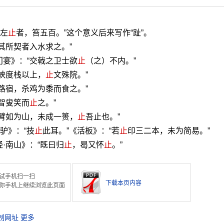
斩左
止
者，笞五百。”这个意义后来写作“趾”。
其所契者入水求之。”
门宴》：“交戟之卫士欲
止
（之）不内。”
从峡度栈以上，
止
文殊院。”
路宿，杀鸡为黍而食之。”
智叟笑而
止
之。”
“臂如为山，未成一篑，
止
吾止也。”
驴》：“技
止
此耳。”《活板》：“若
止
印三二本，未为简易。”
·南山》：“既曰归
止
，曷又怀
止
。”
试手机扫一扫
下载本页内容
你手机上继续浏览此页面
制网址
更多