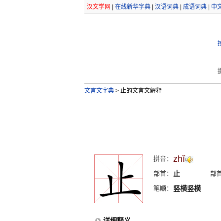
汉文学网
|
在线新华字典
|
汉语词典
|
成语词典
|
中
文言文字典
>
止的文言文解释
zhĭ
拼音：
部首：
止
部
笔顺：
竖横竖横
详细释义