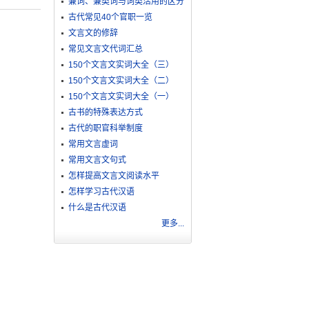
兼词、兼类词与词类活用的区分
古代常见40个官职一览
文言文的修辞
常见文言文代词汇总
150个文言文实词大全（三）
150个文言文实词大全（二）
150个文言文实词大全（一）
古书的特殊表达方式
古代的职官科举制度
常用文言虚词
常用文言文句式
怎样提高文言文阅读水平
怎样学习古代汉语
什么是古代汉语
更多...