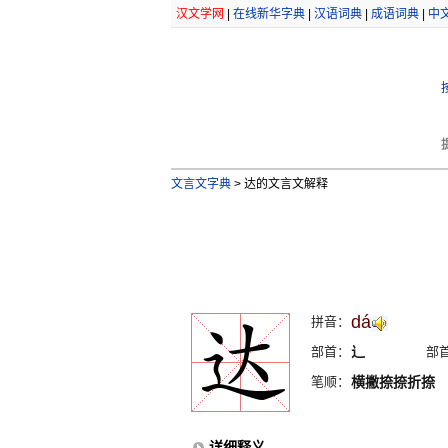
汉文学网
|
在线新华字典
|
汉语词典
|
成语词典
|
中
文言文字典
>
达的文言文解释
dá
拼音：
部首：
辶
部
笔顺：
横撇捺捺折捺
详细释义