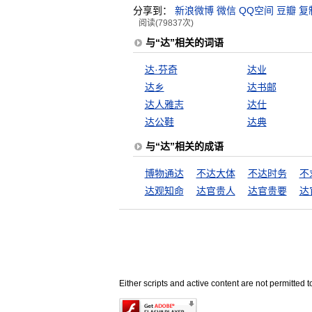
分享到：
新浪微博
微信
QQ空间
豆瓣
复
阅读(79837次)
与“达”相关的词语
达·芬奇
达业
达乡
达书邮
达人雅志
达仕
达公鞋
达典
与“达”相关的成语
博物通达
不达大体
不达时务
不
达观知命
达官贵人
达官贵要
达
Either scripts and active content are not permitted t