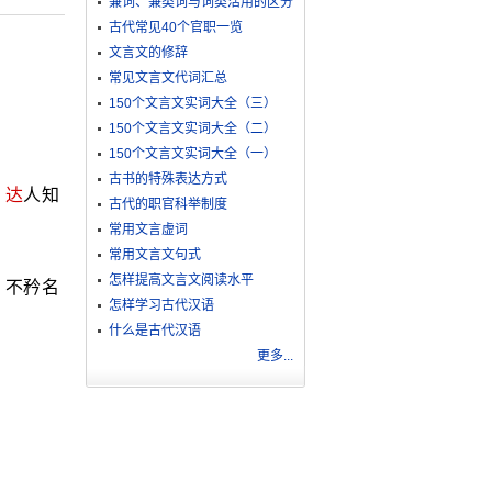
兼词、兼类词与词类活用的区分
古代常见40个官职一览
文言文的修辞
常见文言文代词汇总
150个文言文实词大全（三）
150个文言文实词大全（二）
150个文言文实词大全（一）
古书的特殊表达方式
，
达
人知
古代的职官科举制度
常用文言虚词
常用文言文句式
怎样提高文言文阅读水平
，不矜名
怎样学习古代汉语
什么是古代汉语
更多...