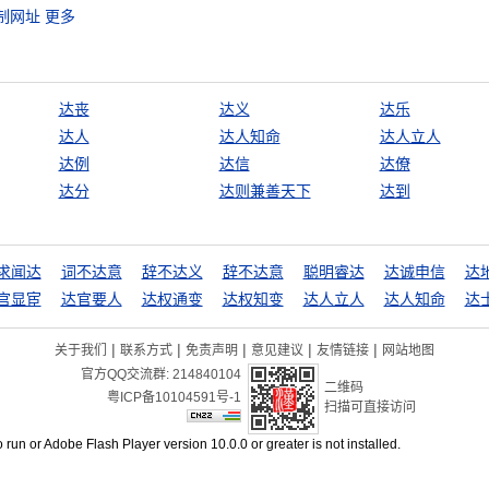
制网址
更多
达丧
达义
达乐
达人
达人知命
达人立人
达例
达信
达僚
达分
达则兼善天下
达到
求闻达
词不达意
辞不达义
辞不达意
聪明睿达
达诚申信
达
官显宦
达官要人
达权通变
达权知变
达人立人
达人知命
达
|
|
|
|
|
关于我们
联系方式
免责声明
意见建议
友情链接
网站地图
官方QQ交流群:
214840104
二维码
粤ICP备10104591号-1
扫描可直接访问
o run or Adobe Flash Player version 10.0.0 or greater is not installed.