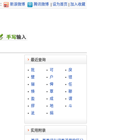
：
新浪微博
腾讯微博
|
设为首页
|
加入收藏
最近查询
批
可
戾
躄
户
铿
骊
俾
任
倏
覃
鞹
盈
成
谓
摎
地
斗
泚
捐
实用附录