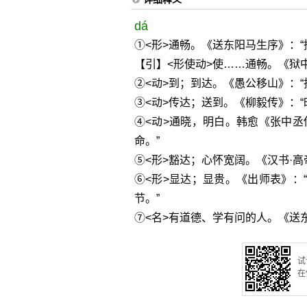
dá
①<形>通畅。《送东阳马生序》：
【引】<形使动>使……通畅。《狱
②<动>到；到达。《愚公移山》：
③<动>传达；送到。《柳毅传》：
④<动>通晓，明白。韩愈《张中丞
命。”
⑤<形>豁达；心怀宽阔。《汉书·
⑥<形>显达；显贵。《出师表》：
节。”
⑦<名>有道德、学有问的人。《送
试
在