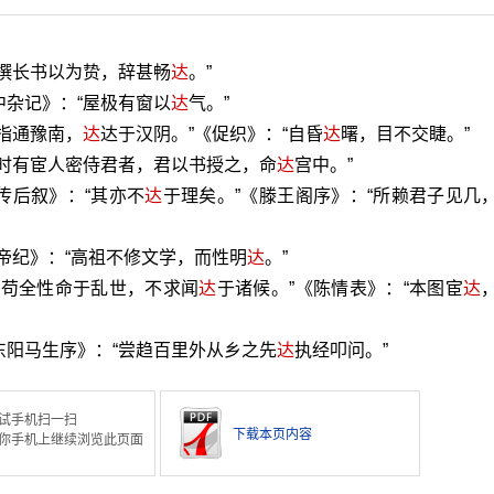
“撰长书以为贽，辞甚畅
达
。”
中杂记》：“屋极有窗以
达
气。”
“指通豫南，
达
达于汉阴。”《促织》：“自昏
达
曙，目不交睫。”
“时有宦人密侍君者，君以书授之，命
达
宫中。”
传后叙》：“其亦不
达
于理矣。”《滕王阁序》：“所赖君子见几
高帝纪》：“高祖不修文学，而性明
达
。”
“苟全性命于乱世，不求闻
达
于诸候。”《陈情表》：“本图宦
达
东阳马生序》：“尝趋百里外从乡之先
达
执经叩问。”
试手机扫一扫
下载本页内容
你手机上继续浏览此页面