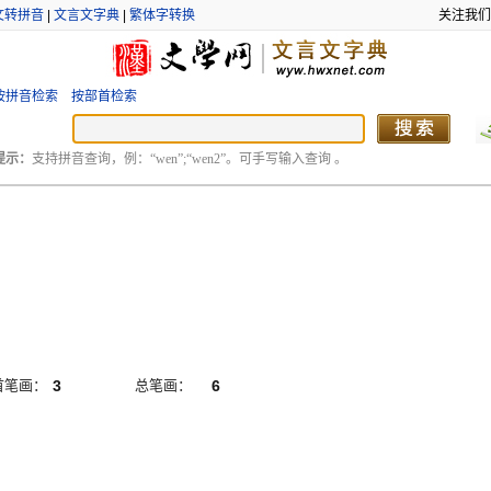
文转拼音
|
文言文字典
|
繁体字转换
关注我们
按拼音检索
按部首检索
提示：
支持拼音查询，例：“wen”;“wen2”。可手写输入查询 。
首笔画：
3
总笔画：
6