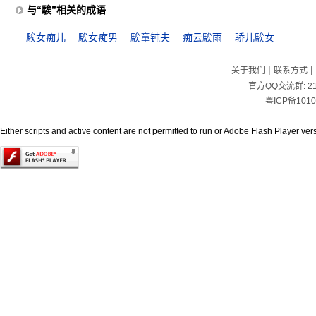
与“騃”相关的成语
騃女痴儿
騃女痴男
騃童钝夫
痴云騃雨
骄儿騃女
|
|
关于我们
联系方式
官方QQ交流群:
2
粤ICP备1010
Either scripts and active content are not permitted to run or Adobe Flash Player versi