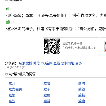
ái
<形>痴呆；愚蠢。《汉书·息夫躬传》：“外有直项之名，内
sì㈡
<形>急走的样子。杜甫《有事于南郊赋》：“雷公河伯，咸駓
试试手机扫一扫
在你手机上继续浏览此页面
分享到：
新浪微博
微信
QQ空间
豆瓣
复制网址
更多
阅读(10413次)
与“騃”相关的词语
騃儿
騃冶
騃呐
騃女痴男
騃子
騃幼
騃惰
騃憨
騃戆
騃汉
騃滞
騃痴