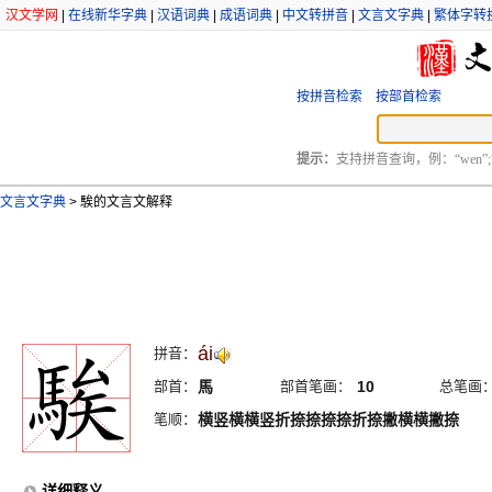
汉文学网
|
在线新华字典
|
汉语词典
|
成语词典
|
中文转拼音
|
文言文字典
|
繁体字转
按拼音检索
按部首检索
提示：
支持拼音查询，例：“wen”;
文言文字典
>
騃的文言文解释
ái
拼音：
部首：
馬
部首笔画：
10
总笔画
笔顺：
横竖横横竖折捺捺捺捺折捺撇横横撇捺
详细释义