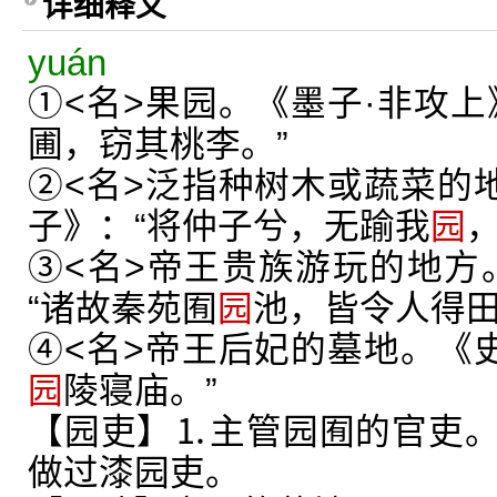
详细释义
yuán
①<名>果园。《墨子·非攻上
圃，窃其桃李。”
②<名>泛指种树木或蔬菜的地
子》：“将仲子兮，无踰我
园
③<名>帝王贵族游玩的地方
“诸故秦苑囿
园
池，皆令人得田
④<名>帝王后妃的墓地。《史
园
陵寝庙。”
【园吏】⒈主管园囿的官吏
做过漆园吏。