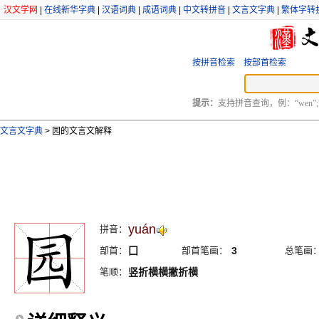
汉文学网
|
在线新华字典
|
汉语词典
|
成语词典
|
中文转拼音
|
文言文字典
|
繁体字转
按拼音检索
按部首检索
提示：
支持拼音查询，例：“wen”;
文言文字典
>
园的文言文解释
yuán
拼音：
部首：
囗
部首笔画：
3
总笔画
笔顺：
竖折横横撇折横