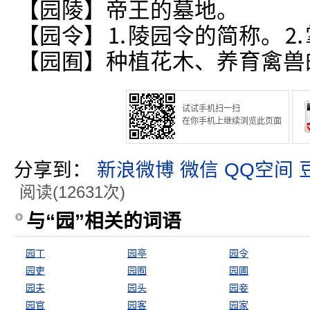
【园陵】帝王的墓地。
【园令】⒈陵园令的简称。⒉
【园囿】种植花木、养育禽兽
试试手机扫一扫
在你手机上继续浏览此页面
分享到：
新浪微博
微信
QQ空间
阅读(12631次)
与“园”相关的词语
园丁
园亭
园令
园吏
园囿
园圃
园夫
园头
园妾
园官
园客
园家