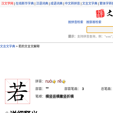
汉文学网
|
在线新华字典
|
汉语词典
|
成语词典
|
中文转拼音
|
文言文字典
|
繁体字转
按拼音检索
按部首检索
提示：
支持拼音查询，例：“wen”;
文言文字典
>
若的文言文解释
ruò
rĕ
拼音：
部首：
艹
部首笔画：
3
总笔画
笔顺：
横竖竖横撇竖折横