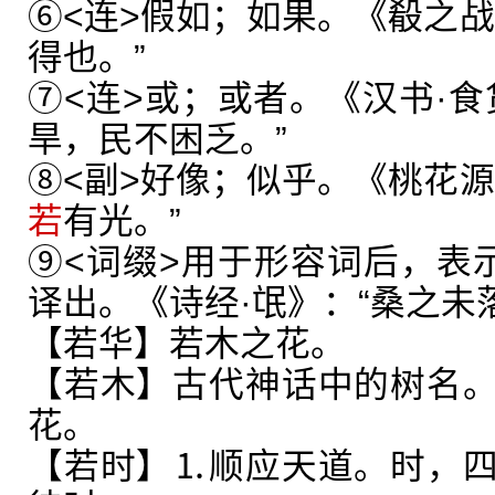
⑥<连>假如；如果。《殽之战
得也。”
⑦<连>或；或者。《汉书·食
旱，民不困乏。”
⑧<副>好像；似乎。《桃花源
若
有光。”
⑨<词缀>用于形容词后，表示
译出。《诗经·氓》：“桑之未
【若华】若木之花。
【若木】古代神话中的树名
花。
【若时】⒈顺应天道。时，