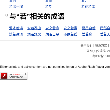
若何
若使
若光
若出一辙
若华
若即若离
与“若”相关的成语
爱才若渴
安若泰山
安之若命
安之若素
昂昂自若
昂然
辨若悬河
炳若观火
炳若日星
不绝若线
差若毫厘，谬以千里
差若
|
|
关于我们
联系方式
官方QQ交流群:
2
粤ICP备1010
Either scripts and active content are not permitted to run or Adobe Flash Player versi