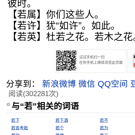
彼时。
【若属】你们这些人。
【若许】犹“如许”。如此。
【若英】杜若之花。若木之花
试试手机扫一扫
在你手机上继续浏览此页面
分享到：
新浪微博
微信
QQ空间
阅读(302281次)
与“若”相关的词语
若下
若下酒
若不
若丧考妣
若个
若为