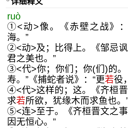
详细释义
ruò
①<动>像。《赤壁之战》：
海。”
②<动>及；比得上。《邹忌讽
君之美也。”
③<代>你；你们；你(们)的
寿。”《捕蛇者说》：“更
若
役
④<代>这样的；这。《齐桓晋
求
若
所欲，犹缘木而求鱼也。
⑤<连>至于。《齐桓晋文之事
因无恒心。”