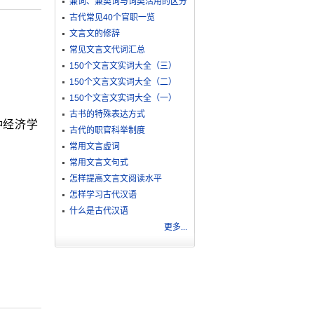
兼词、兼类词与词类活用的区分
古代常见40个官职一览
文言文的修辞
常见文言文代词汇总
150个文言文实词大全（三）
150个文言文实词大全（二）
150个文言文实词大全（一）
古书的特殊表达方式
种经济学
古代的职官科举制度
常用文言虚词
常用文言文句式
怎样提高文言文阅读水平
怎样学习古代汉语
什么是古代汉语
更多...