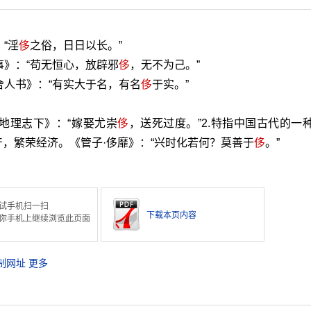
“淫
侈
之俗，日日以长。”
事》：“苟无恒心，放辟邪
侈
，无不为己。”
舍人书》：“有实大于名，有名
侈
于实。”
。
·地理志下》：“嫁娶尤崇
侈
，送死过度。”2.特指中国古代的一
，繁荣经济。《管子·侈靡》：“兴时化若何？莫善于
侈
。”
试手机扫一扫
下载本页内容
你手机上继续浏览此页面
制网址
更多