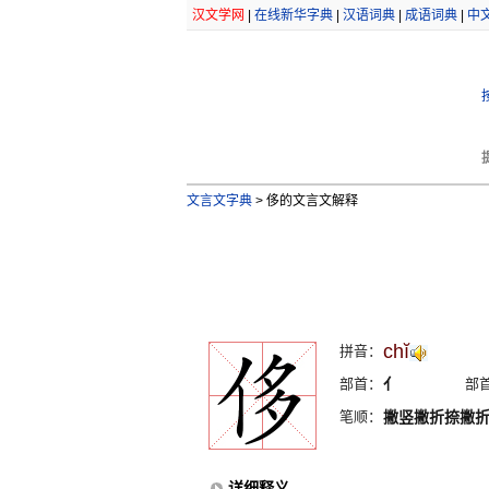
汉文学网
|
在线新华字典
|
汉语词典
|
成语词典
|
中
文言文字典
>
侈的文言文解释
chĭ
拼音：
部首：
亻
部
笔顺：
撇竖撇折捺撇
详细释义