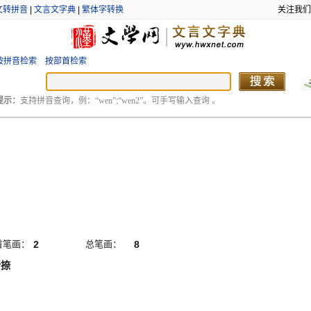
文转拼音
|
文言文字典
|
繁体字转换
关注我们
按拼音检索
按部首检索
提示：
支持拼音查询，例：“wen”;“wen2”。可手写输入查询 。
首笔画：
2
总笔画：
8
折捺