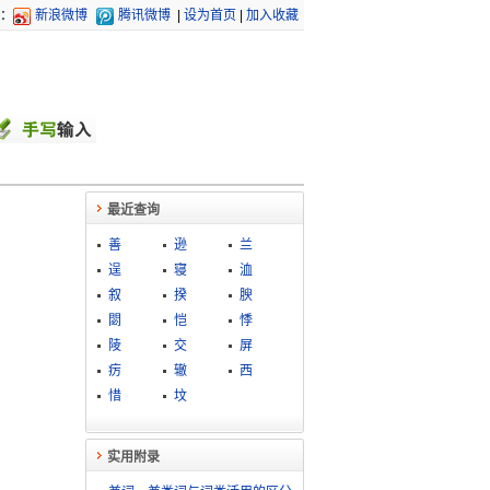
：
新浪微博
腾讯微博
|
设为首页
|
加入收藏
最近查询
善
逊
兰
逞
寝
洫
叙
揆
腴
閟
恺
悸
陵
交
屏
疠
辙
西
惜
坟
实用附录