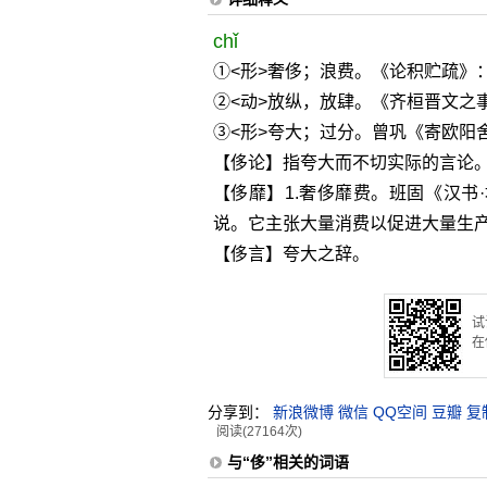
chǐ
①<形>奢侈；浪费。《论积贮疏》：
②<动>放纵，放肆。《齐桓晋文之
③<形>夸大；过分。曾巩《寄欧阳
【侈论】指夸大而不切实际的言论
【侈靡】1.奢侈靡费。班固《汉书
说。它主张大量消费以促进大量生产
【侈言】夸大之辞。
试
在
分享到：
新浪微博
微信
QQ空间
豆瓣
复
阅读(27164次)
与“侈”相关的词语