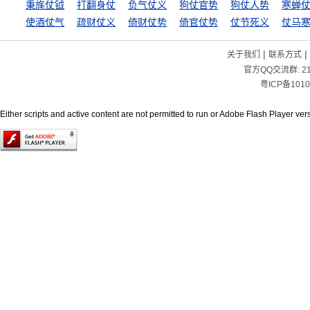
秉旄仗钺
打翻身仗
负气仗义
狗仗官势
狗仗人势
寒蝉
使酒仗气
疏财仗义
倚财仗势
倚官仗势
仗节死义
仗马
|
|
关于我们
联系方式
官方QQ交流群:
2
粤ICP备1010
Either scripts and active content are not permitted to run or Adobe Flash Player versi