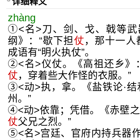
详细释义
zhàng
①<名>刀、剑、戈、戟等
纲》：“歇下担
仗
，那十一人
成语有“明火执仗”。
②<名>仪仗。《高祖还乡》
仗
，穿着些大作怪的衣服。”
③<动>执，拿。《盐铁论·结
州。”
④<动>依靠；凭借。《赤壁之
仗
父兄之烈。”
⑤<名>宫廷、官府内持兵器