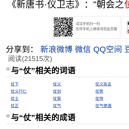
《新唐书·仪卫志》：“朝会之
试试手机扫一扫
在你手机上继续浏览此页面
分享到：
新浪微博
微信
QQ空间
阅读(21515次)
与“仗”相关的词语
仗下
仗义
仗义执言
仗义行仁
仗剑
仗势
仗士
仗家
仗恃
仗正
仗气
仗气使酒
与“仗”相关的成语