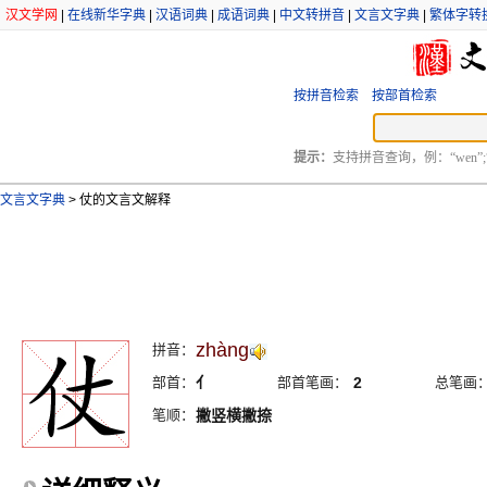
汉文学网
|
在线新华字典
|
汉语词典
|
成语词典
|
中文转拼音
|
文言文字典
|
繁体字转
按拼音检索
按部首检索
提示：
支持拼音查询，例：“wen”;
文言文字典
>
仗的文言文解释
zhàng
拼音：
部首：
亻
部首笔画：
2
总笔画
笔顺：
撇竖横撇捺