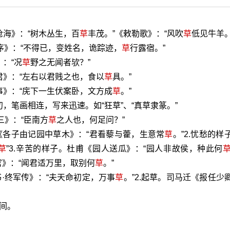
沧海》：“树木丛生，百
草
丰茂。”《敕勒歌》：“风吹
草
低见牛羊。
序》：“不得已，变姓名，诡踪迹，
草
行露宿。”
：“况
草
野之无闻者欤？”
君》：“左右以君贱之也，食以
草
具。”
事》：“庑下一生伏案卧，文方成
草
。”
，笔画相连，写来迅速。如“狂草”、“真草隶篆。”
三》：“臣南方
草
之人也，何足问？”
《各子由记园中草木》：“君看藜与藿，生意常
草
。”2.忧愁的样
草
”3.辛苦的样子。杜甫《园人送瓜》：“园人非故侯，种此何
》：“闻君适万里，取别何
草
。”
书·终军传》：“夫天命初定，万事
草
。”2.起草。司马迁《报任少
野间。