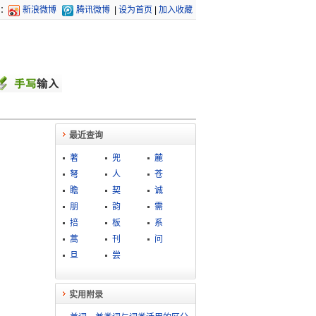
：
新浪微博
腾讯微博
|
设为首页
|
加入收藏
最近查询
著
兜
麓
弩
人
苍
瞻
契
诚
朋
韵
需
掊
板
系
蒿
刊
问
旦
尝
实用附录