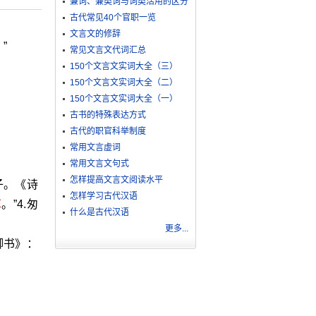
兼词、兼类词与词类活用的区分
古代常见40个官职一览
文言文的修辞
”
常见文言文代词汇总
150个文言文实词大全（三）
150个文言文实词大全（二）
150个文言文实词大全（一）
古书的特殊表达方式
古代的职官科举制度
常用文言虚词
常用文言文句式
怎样提高文言文阅读水平
子。《诗
怎样学习古代汉语
草
。”4.匆
什么是古代汉语
更多...
卿书》：