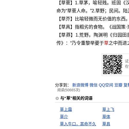
【草菅】1.草茅，喻轻贱。班固《
命为“草菅人命。”2.草野；民间。
【草芥】比喻轻微而无价值的东西。
【草具】指粗劣的食物。《战国策·
【草莽】1.荒野。陶渊明《归园田
传》：“乃令重黎举夔于
草
之中而进
试
在
分享到：
新浪微博
微信
QQ空间
豆瓣
复
阅读(50665次)
与“草”相关的词语
草上霜
草上飞
草介
草体
草入牛口，其命不久
草具