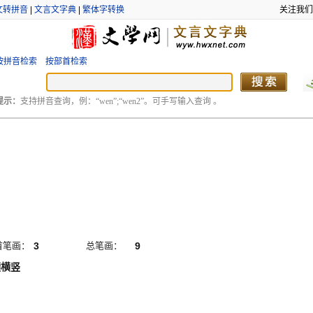
文转拼音
|
文言文字典
|
繁体字转换
关注我们
按拼音检索
按部首检索
提示：
支持拼音查询，例：“wen”;“wen2”。可手写输入查询 。
首笔画：
3
总笔画：
9
横横竖