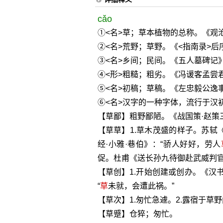
cǎo
①<名>草；草本植物的总称。《观
②<名>荒野；草野。《<指南录>后
③<名>乡间；民间。《五人墓碑记》
④<形>粗糙；粗劣。《冯谖客孟尝
⑤<名>初稿；草稿。《左忠毅公逸
⑥<名>汉字的一种字体，流行于汉初
【草鄙】粗野鄙陋。《战国策·赵策
【草草】1.草木茂盛的样子。苏轼
经·小雅·巷伯》：“骄人好好，劳人
促。杜甫《送长孙九待御赴武威判官
【草创】1.开始创建或创办。《汉
“
草
未就，会遭此祸。”
【草次】1.匆忙急遽。2.露宿于草
【草蹙】仓猝；匆忙。