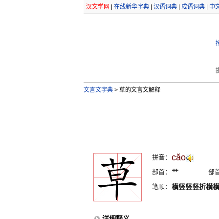
汉文学网
|
在线新华字典
|
汉语词典
|
成语词典
|
中
文言文字典
>
草的文言文解释
căo
拼音：
部首：
艹
部
笔顺：
横竖竖竖折横
详细释义