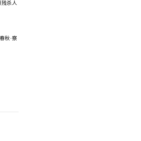
意残杀人
春秋·察