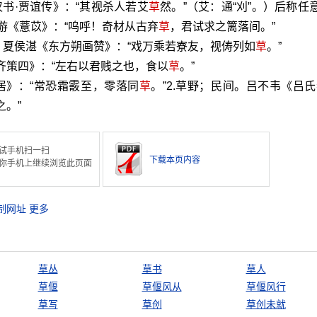
汉书·贾谊传》：“其视杀人若艾
草
然。”（艾：通“刈”。）后称任
陆游《薏苡》：“呜呼！奇材从古弃
草
，君试求之篱落间。”
夏侯湛《东方朔画赞》：“戏万乘若寮友，视俦列如
草
。”
齐策四》：“左右以君贱之也，食以
草
。”
居》：“常恐霜霰至，零落同
草
。”2.草野；民间。吕不韦《吕氏
之。”
试手机扫一扫
下载本页内容
你手机上继续浏览此页面
制网址
更多
草丛
草书
草人
草偃
草偃风从
草偃风行
草写
草创
草创未就