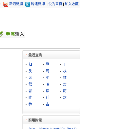
：
新浪微博
腾讯微博
|
设为首页
|
加入收藏
最近查询
归
亟
于
反
周
忒
风
弛
糅
稽
唳
焉
者
诣
历
昨
纤
炊
恭
吉
实用附录