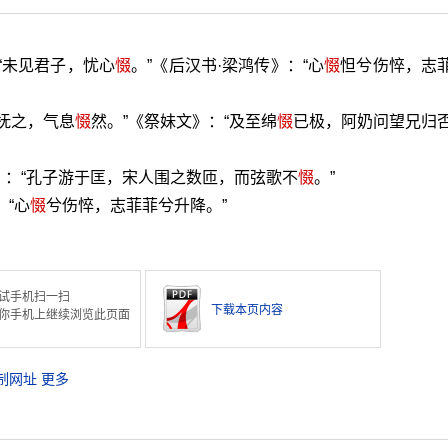
“未见君子，忧心
惙
。”《后汉书·梁鸿传》：“心
惙
怛兮伤悴，志
近抚之，气息
惙
然。”《祭妹文》：“及至绵
惙
已极，阿奶问望兄归
水》：“孔子游于匡，宋人围之数匝，而弦歌不
惙
。”
“心
惙
兮伤悴，志菲菲兮升降。”
试手机扫一扫
下载本页内容
你手机上继续浏览此页面
制网址
更多