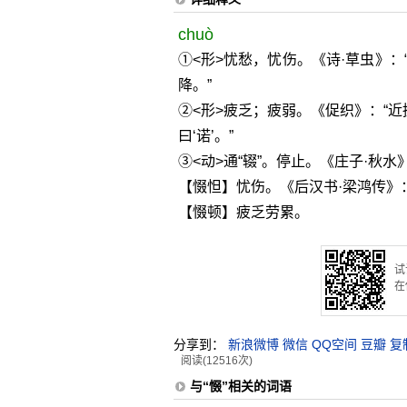
chuò
①<形>忧愁，忧伤。《诗·草虫》：
降。”
②<形>疲乏；疲弱。《促织》：“
曰‘诺’。”
③<动>通“辍”。停止。《庄子·秋
【惙怛】忧伤。《后汉书·梁鸿传》：
【惙顿】疲乏劳累。
试
在
分享到：
新浪微博
微信
QQ空间
豆瓣
复
阅读(12516次)
与“惙”相关的词语