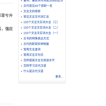
兼词、兼类词与词类活用的区分
古代常见40个官职一览
文言文的修辞
菲菲兮升
常见文言文代词汇总
150个文言文实词大全（三）
150个文言文实词大全（二）
否，强应
150个文言文实词大全（一）
古书的特殊表达方式
古代的职官科举制度
常用文言虚词
常用文言文句式
怎样提高文言文阅读水平
怎样学习古代汉语
什么是古代汉语
更多...