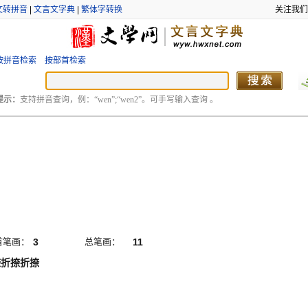
文转拼音
|
文言文字典
|
繁体字转换
关注我们
按拼音检索
按部首检索
提示：
支持拼音查询，例：“wen”;“wen2”。可手写输入查询 。
首笔画：
3
总笔画：
11
捺折捺折捺