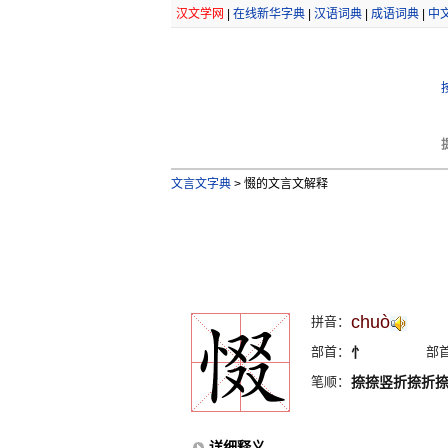
汉文学网
|
在线新华字典
|
汉语词典
|
成语词典
|
中
文言文字典
>
惙的文言文解释
chuò
拼音：
部首：
忄
部
笔顺：
捺捺竖折捺折
详细释义