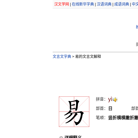
汉文学网
|
在线新华字典
|
汉语词典
|
成语词典
|
中
文言文字典
>
易的文言文解释
yì
拼音：
部首：
日
部
笔顺：
竖折横横撇折
详细释义