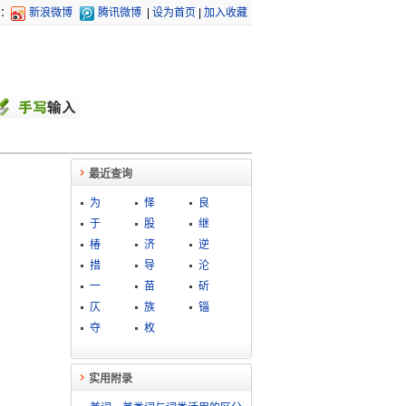
：
新浪微博
腾讯微博
|
设为首页
|
加入收藏
最近查询
为
怿
良
于
股
继
椿
济
逆
措
导
沦
一
苗
斫
仄
族
锱
夺
枚
实用附录