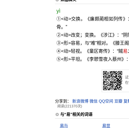
yì
①<动>交换。《廉颇蔺相如列传》
骨。”
②<动>改变；变换。《涉江》：“阴
③<形>容易，与“难”相对。《滕王
④<动>轻视。《童区寄传》：“贼
易
⑤<形>平坦。《李愬雪夜入蔡州》
试
在
分享到：
新浪微博
微信
QQ空间
豆瓣
复
阅读(221370次)
与“易”相关的词语
易与
易世