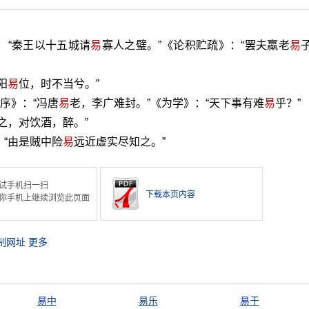
：“秦王以十五城请
易
寡人之璧。”《论积贮疏》：“罢夫羸老
易
阳
易
位，时不当兮。”
阁序》：“冯唐
易
老，李广难封。”《为学》：“天下事有难
易
乎？”
之，对饮酒，醉。”
：“由是贼中险
易
远近虚实尽知之。”
试手机扫一扫
下载本页内容
你手机上继续浏览此页面
制网址
更多
易中
易乐
易于