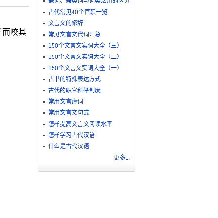
兼词、兼类词与词类活用的区分
古代常见40个官职一览
文言文的修辞
子而咬其
常见文言文代词汇总
150个文言文实词大全（三）
150个文言文实词大全（二）
150个文言文实词大全（一）
古书的特殊表达方式
古代的职官科举制度
常用文言虚词
常用文言文句式
怎样提高文言文阅读水平
怎样学习古代汉语
什么是古代汉语
更多...