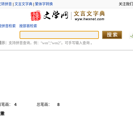
文转拼音
|
文言文字典
|
繁体字转换
关注我们
按拼音检索
按部首检索
提示：
支持拼音查询，例：“wen”;“wen2”。可手写输入查询 。
首笔画：
4
总笔画：
8
撇撇