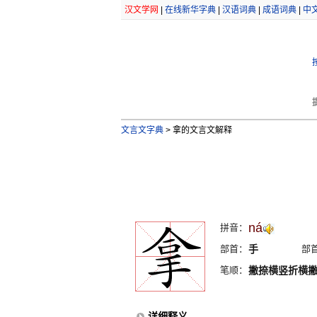
汉文学网
|
在线新华字典
|
汉语词典
|
成语词典
|
中
文言文字典
>
拿的文言文解释
ná
拼音：
部首：
手
部
笔顺：
撇捺横竖折横
详细释义