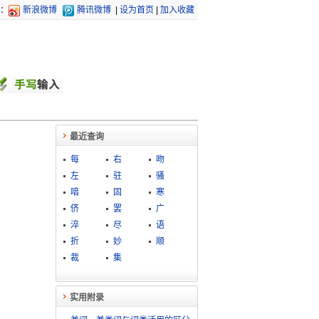
：
新浪微博
腾讯微博
|
设为首页
|
加入收藏
最近查询
每
右
吻
左
驻
骚
喑
固
寒
侪
罢
广
淬
尽
语
折
妙
顺
裁
集
实用附录