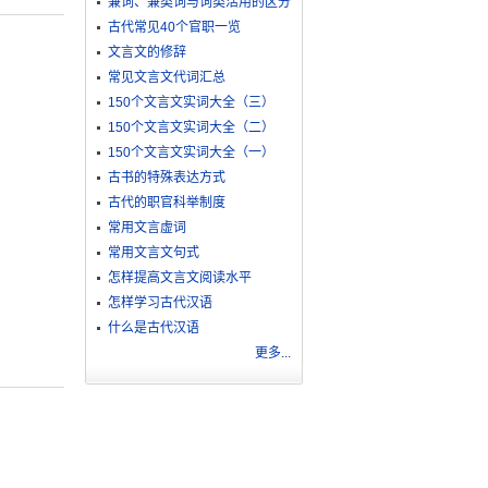
兼词、兼类词与词类活用的区分
古代常见40个官职一览
文言文的修辞
常见文言文代词汇总
150个文言文实词大全（三）
150个文言文实词大全（二）
150个文言文实词大全（一）
古书的特殊表达方式
古代的职官科举制度
常用文言虚词
常用文言文句式
怎样提高文言文阅读水平
怎样学习古代汉语
什么是古代汉语
更多...