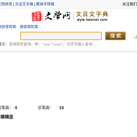
文转拼音
|
文言文字典
|
繁体字转换
关注我们
按拼音检索
按部首检索
提示：
支持拼音查询，例：“wen”;“wen2”。可手写输入查询 。
首笔画：
4
总笔画：
10
撇横横竖