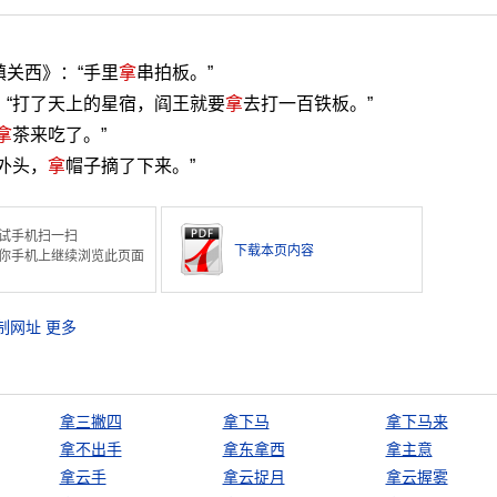
镇关西》：“手里
拿
串拍板。”
：“打了天上的星宿，阎王就要
拿
去打一百铁板。”
拿
茶来吃了。”
外头，
拿
帽子摘了下来。”
试手机扫一扫
下载本页内容
你手机上继续浏览此页面
制网址
更多
拿三撇四
拿下马
拿下马来
拿不出手
拿东拿西
拿主意
拿云手
拿云捉月
拿云握雾