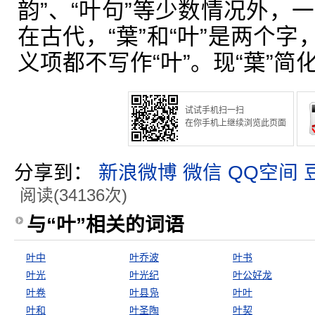
韵”、“叶句”等少数情况外，一般
在古代，“葉”和“叶”是两个
义项都不写作“叶”。现“葉”简化
试试手机扫一扫
在你手机上继续浏览此页面
分享到：
新浪微博
微信
QQ空间
阅读(34136次)
与“叶”相关的词语
叶中
叶乔波
叶书
叶光
叶光纪
叶公好龙
叶卷
叶县凫
叶叶
叶和
叶圣陶
叶契