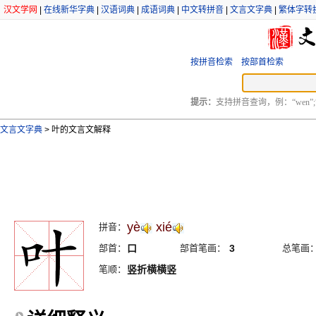
汉文学网
|
在线新华字典
|
汉语词典
|
成语词典
|
中文转拼音
|
文言文字典
|
繁体字转
按拼音检索
按部首检索
提示：
支持拼音查询，例：“wen”;
文言文字典
>
叶的文言文解释
yè
xié
拼音：
部首：
口
部首笔画：
3
总笔画
笔顺：
竖折横横竖