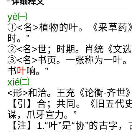
详细释义
yè㈠
①<名>植物的叶。《采草药
时。”
②<名>世；时期。肖统《文选
③<名>书页。一张称为一叶。
书
叶
响。”
xié㈡
<形>和洽。王充《论衡·齐世》
【引】合；共同。《旧五代史
谋，爪牙宣力。”
【注】1.“叶”是“协”的古字