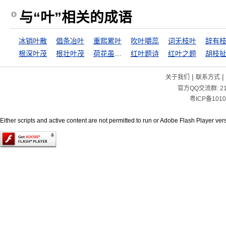
与“叶”相关的成语
冰销叶散
倡条冶叶
重熙累叶
吹叶嚼蕊
词无枝叶
辞有
根深叶茂
根壮叶茂
荷花虽好，也要绿叶扶持
红叶题诗
红叶之题
胡枝
|
|
关于我们
联系方式
官方QQ交流群:
2
粤ICP备1010
Either scripts and active content are not permitted to run or Adobe Flash Player versi