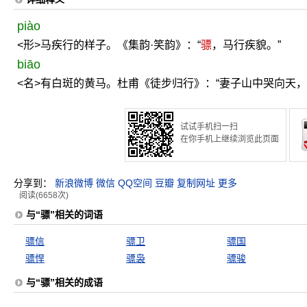
piào
<形>马疾行的样子。《集韵·笑韵》：“
骠
，马行疾貌。”
biāo
<名>有白斑的黄马。杜甫《徒步归行》：“妻子山中哭向天
试试手机扫一扫
在你手机上继续浏览此页面
分享到：
新浪微博
微信
QQ空间
豆瓣
复制网址
更多
阅读(6658次)
与“骠”相关的词语
骠信
骠卫
骠国
骠悍
骠袅
骠骏
与“骠”相关的成语