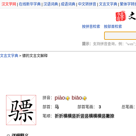
汉文学网
|
在线新华字典
|
汉语词典
|
成语词典
|
中文转拼音
|
文言文字典
|
繁体字转
按拼音检索
按部首检索
提示：
支持拼音查询，例：“wen”;
文言文字典
>
骠的文言文解释
piào
biāo
拼音：
部首：
马
部首笔画：
3
总笔画
笔顺：
折折横横竖折竖竖横横横竖撇捺
详细释义