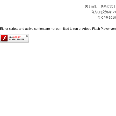
|
|
关于我们
联系方式
官方QQ交流群:
2
粤ICP备1010
Either scripts and active content are not permitted to run or Adobe Flash Player versi