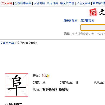
汉文学网
|
在线新华字典
|
汉语词典
|
成语词典
|
中文转拼音
|
文言文字典
|
繁体字转
按拼音检索
按部首检索
提示：
支持拼音查询，例：“wen”;
文言文字典
>
阜的文言文解释
fù
拼音：
部首：
阜
部首笔画：
8
总笔画
笔顺：
撇竖折横折横横竖
详细释义