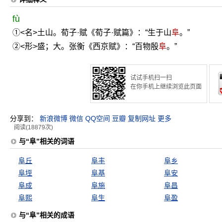
fù
①<名>土山。荀子·赋《荀子·赋篇》：“生于山
阜
。”
②<形>盛；大。张衡《西京赋》：“百物殷
阜
。”
试试手机扫一扫
在你手机上继续浏览此页面
分享到：
新浪微博
微信
QQ空间
豆瓣
复制网址
更多
阅读(18879次)
与“阜”相关的词语
阜丘
阜丰
阜乡
阜垤
阜基
阜安
阜成
阜施
阜昌
阜熙
阜生
阜盈
与“阜”相关的成语