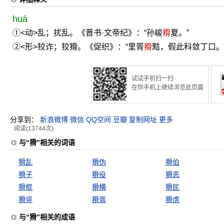
huá
①<动>乱；扰乱。《晋书·文帝纪》：“孙峻
猾
夏。”
②<形>狡诈；狡猾。《促织》：“里胥
猾
黠，假此科敛丁口。
试试手机扫一扫
在你手机上继续浏览此页面
分享到：
新浪微博
微信
QQ空间
豆瓣
复制网址
更多
阅读(13744次)
与“猾”相关的词语
猾乱
猾伪
猾伯
猾子
猾役
猾恶
猾棍
猾横
猾民
猾竖
猾胥
猾虏
与“猾”相关的成语