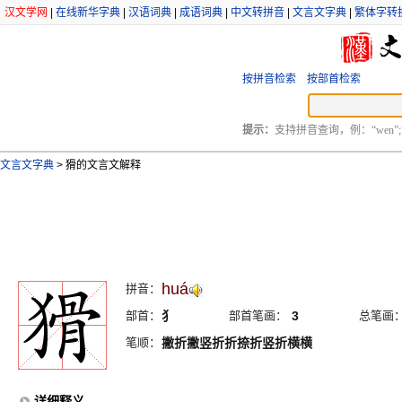
汉文学网
|
在线新华字典
|
汉语词典
|
成语词典
|
中文转拼音
|
文言文字典
|
繁体字转
按拼音检索
按部首检索
提示：
支持拼音查询，例：“wen”;
文言文字典
>
猾的文言文解释
huá
拼音：
部首：
犭
部首笔画：
3
总笔画
笔顺：
撇折撇竖折折捺折竖折横横
详细释义