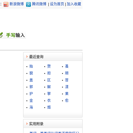
：
新浪微博
腾讯微博
|
设为首页
|
加入收藏
最近查询
贻
赘
蚤
貌
担
顺
盖
区
冒
郭
解
漾
护
拏
果
金
衣
愈
海
燬
实用附录