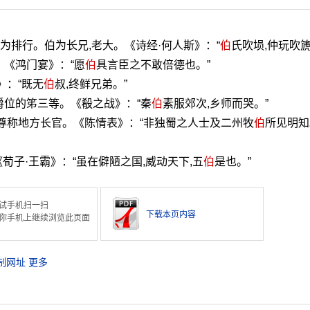
季为排行。伯为长兄,老大。《诗经·何人斯》：“
伯
氏吹埙,仲玩吹篪
。《鸿门宴》：“愿
伯
具言臣之不敢倍德也。”
》：“既无
伯
叔,终鲜兄弟。”
爵位的笫三等。《殽之战》：“秦
伯
素服郊次,乡师而哭。”
用尊称地方长官。《陈情表》：“非独蜀之人士及二州牧
伯
所见明知
《荀子·王霸》：“虽在僻陋之国,威动天下,五
伯
是也。”
试手机扫一扫
下载本页内容
你手机上继续浏览此页面
制网址
更多