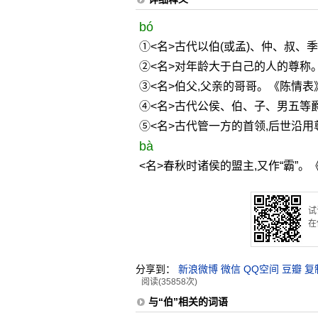
bó
①<名>古代以伯(或孟)、仲、叔、
②<名>对年龄大于白己的人的尊称
③<名>伯父,父亲的哥哥。《陈情表
④<名>古代公侯、伯、子、男五等
⑤<名>古代管一方的首领,后世沿
bà
<名>春秋时诸侯的盟主,又作“霸”。
试
在
分享到：
新浪微博
微信
QQ空间
豆瓣
复
阅读(35858次)
与“伯”相关的词语