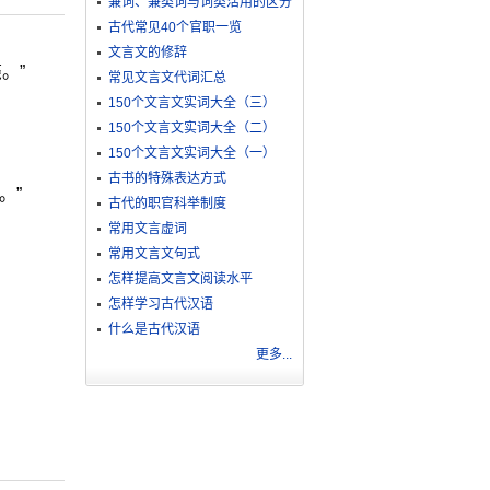
兼词、兼类词与词类活用的区分
古代常见40个官职一览
文言文的修辞
。”
常见文言文代词汇总
150个文言文实词大全（三）
150个文言文实词大全（二）
150个文言文实词大全（一）
古书的特殊表达方式
。”
古代的职官科举制度
常用文言虚词
常用文言文句式
怎样提高文言文阅读水平
怎样学习古代汉语
什么是古代汉语
更多...