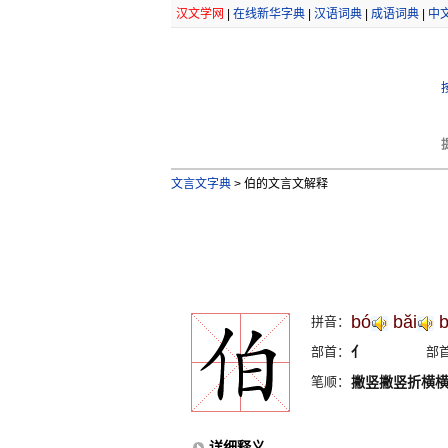
汉文学网
|
在线新华字典
|
汉语词典
|
成语词典
|
中
文言文字典
>
伯的文言文解释
bó
băi
拼音：
部首：
亻
部
笔顺：
撇竖撇竖折横
详细释义