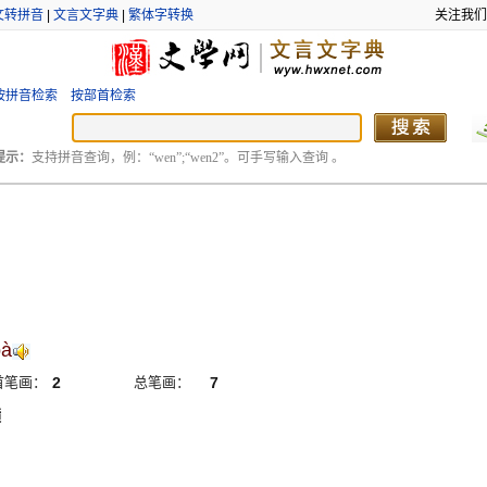
文转拼音
|
文言文字典
|
繁体字转换
关注我们
按拼音检索
按部首检索
提示：
支持拼音查询，例：“wen”;“wen2”。可手写输入查询 。
bà
首笔画：
2
总笔画：
7
横