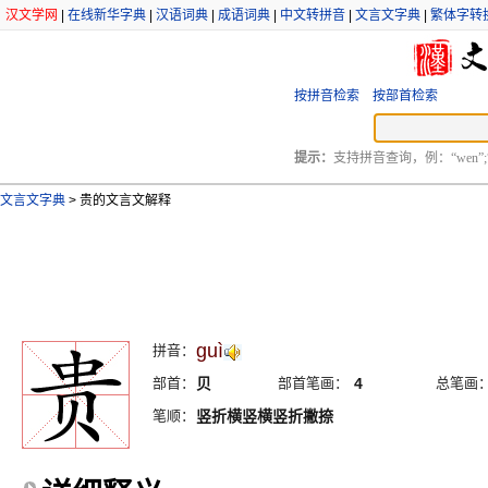
汉文学网
|
在线新华字典
|
汉语词典
|
成语词典
|
中文转拼音
|
文言文字典
|
繁体字转
按拼音检索
按部首检索
提示：
支持拼音查询，例：“wen”;
文言文字典
>
贵的文言文解释
guì
拼音：
部首：
贝
部首笔画：
4
总笔画
笔顺：
竖折横竖横竖折撇捺