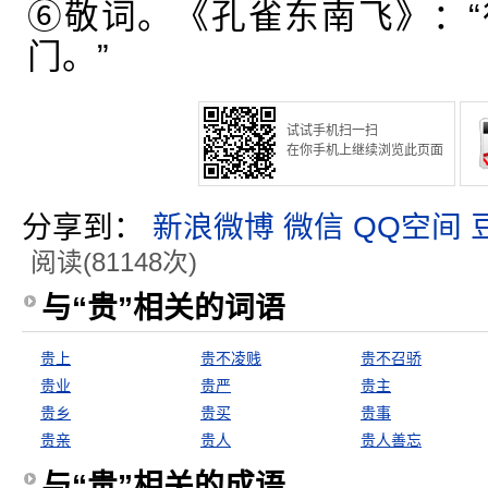
⑥敬词。《孔雀东南飞》：
门。”
试试手机扫一扫
在你手机上继续浏览此页面
分享到：
新浪微博
微信
QQ空间
阅读(81148次)
与“贵”相关的词语
贵上
贵不凌贱
贵不召骄
贵业
贵严
贵主
贵乡
贵买
贵事
贵亲
贵人
贵人善忘
与“贵”相关的成语