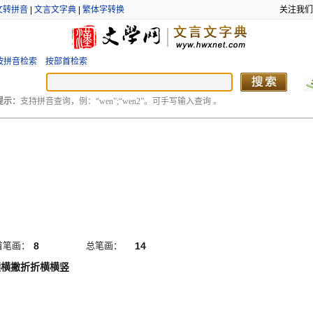
文转拼音
|
文言文字典
|
繁体字转换
关注我们
按拼音检索
按部首检索
提示：
支持拼音查询，例：“wen”;“wen2”。可手写输入查询 。
首笔画：
8
总笔画：
14
横横撇折折横横竖