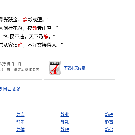
“浮光跃金，
静
影成璧。”
“人闲桂花落，夜
静
春山空。”
：“神民不违，天下乃
静
。”
常从容淡
静
，不好交接俗人。”
试手机扫一扫
下载本页内容
你手机上继续浏览此页面
制网址
更多
静专
静业
静严
静乐
静乱
静事
静体
静作
静侣