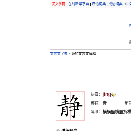
汉文学网
|
在线新华字典
|
汉语词典
|
成语词典
|
中
文言文字典
>
静的文言文解释
jìng
拼音：
部首：
青
部
笔顺：
横横竖横竖折
详细释义