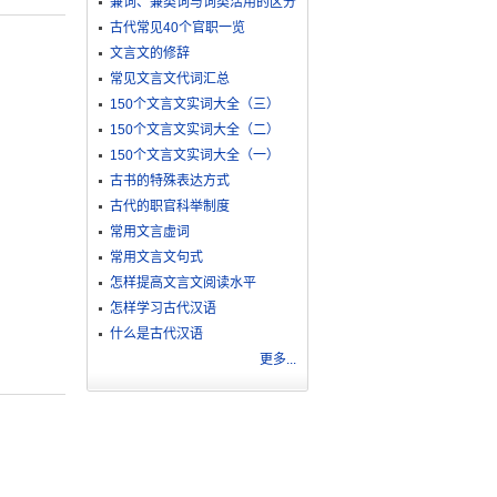
兼词、兼类词与词类活用的区分
古代常见40个官职一览
文言文的修辞
常见文言文代词汇总
150个文言文实词大全（三）
150个文言文实词大全（二）
150个文言文实词大全（一）
古书的特殊表达方式
古代的职官科举制度
常用文言虚词
常用文言文句式
怎样提高文言文阅读水平
怎样学习古代汉语
什么是古代汉语
更多...