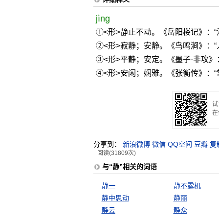
jìng
①<形>静止不动。《岳阳楼记》：
②<形>寂静；安静。《鸟鸣涧》：
③<形>平静；安定。《墨子·非攻》
④<形>安闲；娴雅。《张衡传》：“
试
在
分享到：
新浪微博
微信
QQ空间
豆瓣
复
阅读(31809次)
与“静”相关的词语
静一
静不露机
静中思动
静丽
静云
静众