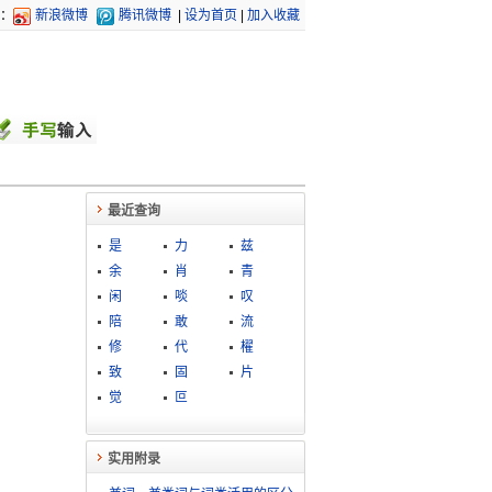
：
新浪微博
腾讯微博
|
设为首页
|
加入收藏
最近查询
是
力
兹
余
肖
青
闲
啖
叹
陪
敢
流
修
代
櫂
致
固
片
觉
叵
实用附录