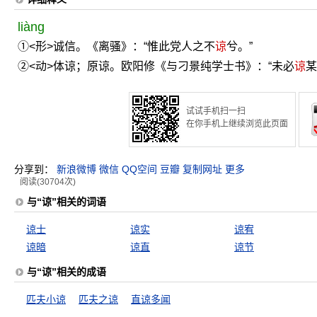
liàng
①<形>诚信。《离骚》：“惟此党人之不
谅
兮。”
②<动>体谅；原谅。欧阳修《与刁景纯学士书》：“未必
谅
某
试试手机扫一扫
在你手机上继续浏览此页面
分享到：
新浪微博
微信
QQ空间
豆瓣
复制网址
更多
阅读(30704次)
与“谅”相关的词语
谅士
谅实
谅宥
谅暗
谅直
谅节
与“谅”相关的成语
匹夫小谅
匹夫之谅
直谅多闻