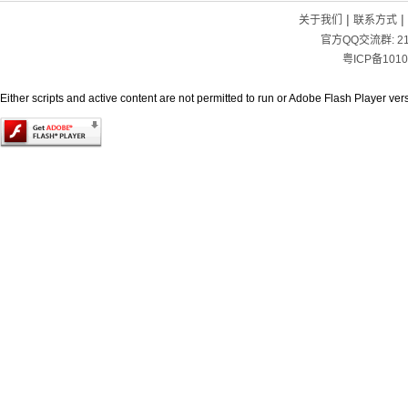
|
|
关于我们
联系方式
官方QQ交流群:
2
粤ICP备1010
Either scripts and active content are not permitted to run or Adobe Flash Player versi