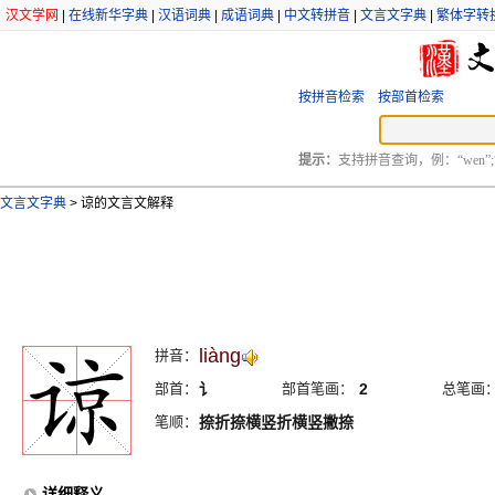
汉文学网
|
在线新华字典
|
汉语词典
|
成语词典
|
中文转拼音
|
文言文字典
|
繁体字转
按拼音检索
按部首检索
提示：
支持拼音查询，例：“wen”;
文言文字典
>
谅的文言文解释
liàng
拼音：
部首：
讠
部首笔画：
2
总笔画
笔顺：
捺折捺横竖折横竖撇捺
详细释义