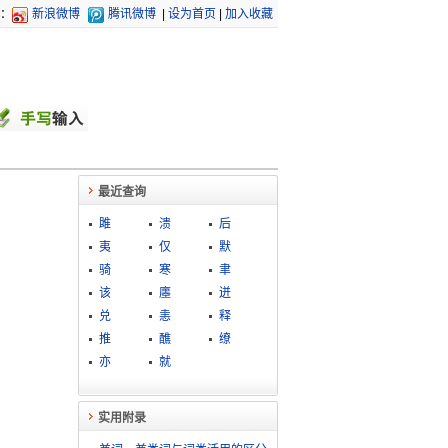
：
新浪微博
腾讯微博
|
设为首页
|
加入收藏
最近查询
雎
溃
后
夷
仅
默
骑
寒
聿
该
廛
迸
兑
恚
释
推
醮
缭
亦
就
实用附录