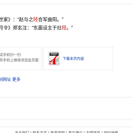
世家》：“赵与之
陉
合军曲阳。”
月令》郑玄注：“东面设主于灶
陉
。”
试手机扫一扫
下载本页内容
你手机上继续浏览此页面
制网址
更多
|
|
|
|
|