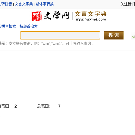
文转拼音
|
文言文字典
|
繁体字转换
关注我们
按拼音检索
按部首检索
提示：
支持拼音查询，例：“wen”;“wen2”。可手写输入查询 。
首笔画：
2
总笔画：
7
横