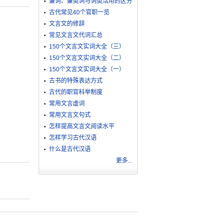
兼词、兼类词与词类活用的区分
古代常见40个官职一览
文言文的修辞
常见文言文代词汇总
150个文言文实词大全（三）
150个文言文实词大全（二）
150个文言文实词大全（一）
古书的特殊表达方式
古代的职官科举制度
常用文言虚词
常用文言文句式
怎样提高文言文阅读水平
怎样学习古代汉语
什么是古代汉语
更多...