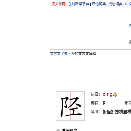
汉文学网
|
在线新华字典
|
汉语词典
|
成语词典
|
中
文言文字典
>
陉的文言文解释
xíng
拼音：
部首：
阝
部
笔顺：
折竖折捺横竖
详细释义