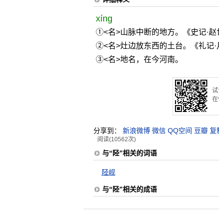
xíng
①<名>山脉中断的地方。《史记·赵
②<名>灶边放东西的土台。《礼记·
③<名>地名，在今河南。
试
在
分享到：
新浪微博
微信
QQ空间
豆瓣
复
阅读(10562次)
与“陉”相关的词语
陉岘
与“陉”相关的成语