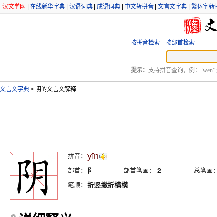
汉文学网
|
在线新华字典
|
汉语词典
|
成语词典
|
中文转拼音
|
文言文字典
|
繁体字转
按拼音检索
按部首检索
提示：
支持拼音查询，例：“wen”;
文言文字典
>
阴的文言文解释
yīn
拼音：
部首：
阝
部首笔画：
2
总笔画
笔顺：
折竖撇折横横