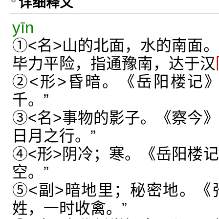
详细释义
yīn
①<名>山的北面，水的南面。
毕力平险，指通豫南，达于汉
②<形>昏暗。《岳阳楼记》
千。”
③<名>事物的影子。《察今》
日月之行。”
④<形>阴冷；寒。《岳阳楼记
空。”
⑤<副>暗地里；秘密地。《
姓，一时收禽。”