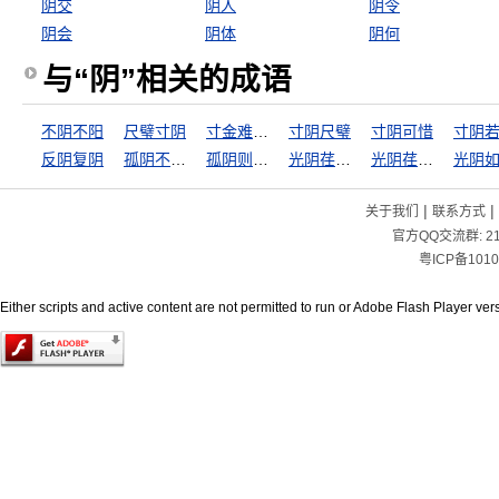
阴交
阴人
阴令
阴会
阴体
阴何
与“阴”相关的成语
不阴不阳
尺璧寸阴
寸金难买寸光阴
寸阴尺璧
寸阴可惜
寸阴
反阴复阴
孤阴不长，独阳不生
孤阴则不生，独阳则不长
光阴荏苒，日月如流
光阴荏苒，日月如梭
光阴
|
|
关于我们
联系方式
官方QQ交流群:
2
粤ICP备1010
Either scripts and active content are not permitted to run or Adobe Flash Player versi