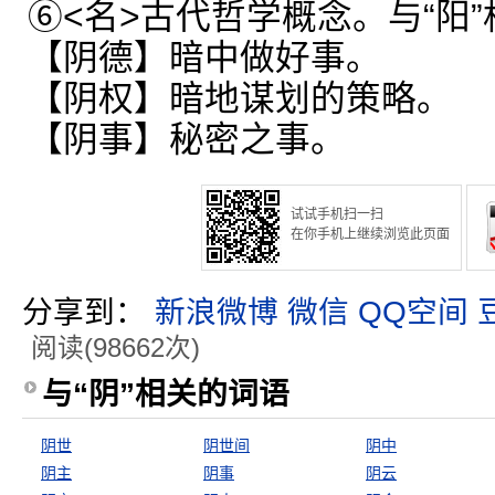
⑥<名>古代哲学概念。与“阳
【阴德】暗中做好事。
【阴权】暗地谋划的策略。
【阴事】秘密之事。
试试手机扫一扫
在你手机上继续浏览此页面
分享到：
新浪微博
微信
QQ空间
阅读(98662次)
与“阴”相关的词语
阴世
阴世间
阴中
阴主
阴事
阴云