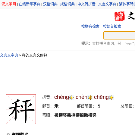
汉文学网
|
在线新华字典
|
汉语词典
|
成语词典
|
中文转拼音
|
文言文字典
|
繁体字转
按拼音检索
按部首检索
提示：
支持拼音查询，例：“wen”;
文言文字典
>
秤的文言文解释
chèng
chèn
chēng
拼音：
部首：
禾
部首笔画：
5
总笔画
笔顺：
撇横竖撇捺横捺撇横竖
详细释义