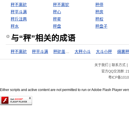
秤不离砣
秤不离铊
秤停
秤平斗满
秤心
秤房
秤斤注两
秤星
秤权
秤水
秤盘
秤盘子
与“秤”相关的成语
秤不离砣
秤平斗满
秤砣虽小压千斤
大秤小斗
大斗小秤
绵裹
|
|
关于我们
联系方式
官方QQ交流群:
2
粤ICP备1010
Either scripts and active content are not permitted to run or Adobe Flash Player versi