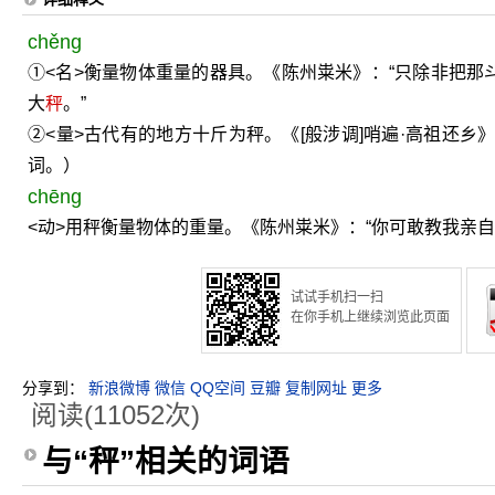
chěng
①<名>衡量物体重量的器具。《陈州粜米》：“只除非把那
大
秤
。”
②<量>古代有的地方十斤为秤。《[般涉调]哨遍·高祖还乡
词。）
chēng
<动>用秤衡量物体的重量。《陈州粜米》：“你可敢教我亲自
试试手机扫一扫
在你手机上继续浏览此页面
分享到：
新浪微博
微信
QQ空间
豆瓣
复制网址
更多
阅读(11052次)
与“秤”相关的词语