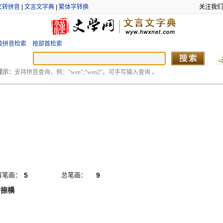
文转拼音
|
文言文字典
|
繁体字转换
关注我们
按拼音检索
按部首检索
提示：
支持拼音查询，例：“wen”;“wen2”。可手写输入查询 。
首笔画：
5
总笔画：
9
折捺横