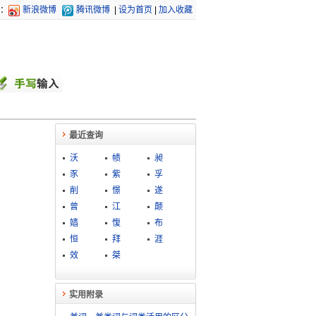
：
新浪微博
腾讯微博
|
设为首页
|
加入收藏
最近查询
沃
帻
昶
豕
紫
孚
削
憬
遂
曾
江
颠
嫱
愎
布
恒
拜
涯
效
桀
实用附录