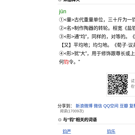
jūn
①<量>古代重量单位，三十斤为一
②<名>制作陶器的转轮。桓宽《盐铁
③<形>通“均”，同样的，对等的。
【又】平均地；均匀地。《荀子·议
④<形>犹“大”，用于修饰跟尊长
何
钧
令。”
试
在
分享到：
新浪微博
微信
QQ空间
豆瓣
复
阅读(17009次)
与“钧”相关的词语
钧严
钧乐