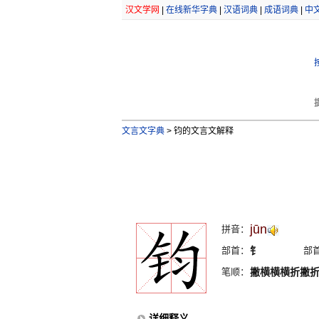
汉文学网
|
在线新华字典
|
汉语词典
|
成语词典
|
中
文言文字典
>
钧的文言文解释
jūn
拼音：
部首：
钅
部
笔顺：
撇横横横折撇
详细释义