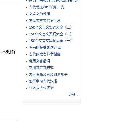
兼词、兼类词与词类活用的区分
古代常见40个官职一览
文言文的修辞
常见文言文代词汇总
150个文言文实词大全（三）
150个文言文实词大全（二）
150个文言文实词大全（一）
古书的特殊表达方式
，不知有
古代的职官科举制度
常用文言虚词
常用文言文句式
怎样提高文言文阅读水平
怎样学习古代汉语
什么是古代汉语
更多...