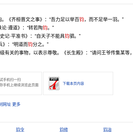
钧。《齐桓晋文之事》：“吾力足以举百
钧
，而不足举一羽。”
论·遵道》：“转若陶
钧
。”
《史记·平准书》：“自天子不能具
钧
驷。”
兵》：“明道而
钧
分之。”
或上级有关的事物，以表示尊敬。《长生殿》：“请问王爷传集某等
试手机扫一扫
下载本页内容
你手机上继续浏览此页面
制网址
更多
钧令
钧修
钧冶