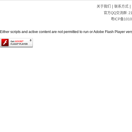
|
|
关于我们
联系方式
官方QQ交流群:
2
粤ICP备1010
Either scripts and active content are not permitted to run or Adobe Flash Player versi