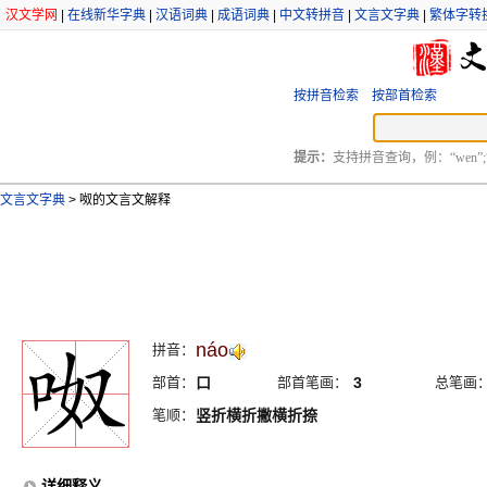
汉文学网
|
在线新华字典
|
汉语词典
|
成语词典
|
中文转拼音
|
文言文字典
|
繁体字转
按拼音检索
按部首检索
提示：
支持拼音查询，例：“wen”;
文言文字典
>
呶的文言文解释
náo
拼音：
部首：
口
部首笔画：
3
总笔画
笔顺：
竖折横折撇横折捺
详细释义