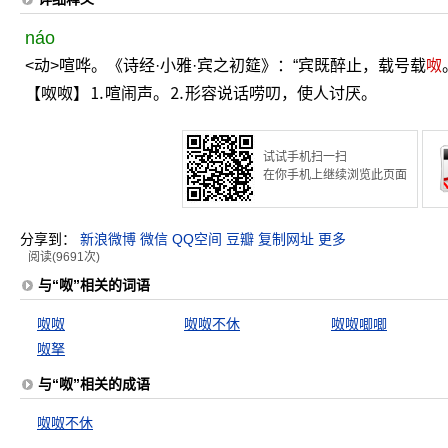
náo
<动>喧哗。《诗经·小雅·宾之初筵》：“宾既醉止，载号载
呶
【呶呶】⒈喧闹声。⒉形容说话唠叨，使人讨厌。
试试手机扫一扫
在你手机上继续浏览此页面
分享到：
新浪微博
微信
QQ空间
豆瓣
复制网址
更多
阅读(9691次)
与“呶”相关的词语
呶呶
呶呶不休
呶呶唧唧
呶拏
与“呶”相关的成语
呶呶不休